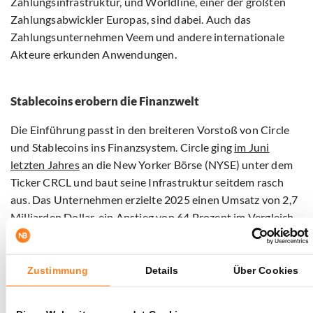
Zahlungsinfrastruktur, und Worldline, einer der größten
Zahlungsabwickler Europas, sind dabei. Auch das
Zahlungsunternehmen Veem und andere internationale
Akteure erkunden Anwendungen.
Stablecoins erobern die Finanzwelt
Die Einführung passt in den breiteren Vorstoß von Circle
und Stablecoins ins Finanzsystem. Circle ging
im Juni
letzten Jahres
an die New Yorker Börse (NYSE) unter dem
Ticker CRCL und baut seine Infrastruktur seitdem rasch
aus. Das Unternehmen erzielte 2025 einen Umsatz von 2,7
Milliarden Dollar, ein Anstieg von 64 Prozent im Vergleich
zum Vorjahr.
USDC hat mittlerweile eine Marktkapitalisierung von etwa
Zustimmung
Details
Über Cookies
78 Milliarden Dollar und wickelte kumulativ über 70
Billionen Dollar an Blockchain-Abwicklungen ab. Allein im