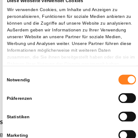
Diese Webseite verwendet Cookies
vierten Quartal 2025 wurden fast 12 Billionen Dollar
Wir verwenden Cookies, um Inhalte und Anzeigen zu
verarbeitet.
personalisieren, Funktionen für soziale Medien anbieten zu
können und die Zugriffe auf unsere Website zu analysieren.
Auch der gesamte Stablecoin-Markt ist stark gewachsen
Außerdem geben wir Informationen zu Ihrer Verwendung
und liegt bei über 316 Milliarden Dollar. Immer mehr große
unserer Website an unsere Partner für soziale Medien,
Unternehmen setzen auf Stablecoins: Visa und Mastercard
Werbung und Analysen weiter. Unsere Partner führen diese
wickeln bereits Transaktionen in USDC ab und große
Informationen möglicherweise mit weiteren Daten
Banken wie die Deutsche Bank, Société Générale und
zusammen, die Sie ihnen bereitgestellt haben oder die sie im
Rahmen Ihrer Nutzung der Dienste gesammelt haben.
Santander sind Teil von Circle’s Zahlungsnetzwerk.
Einwilligungsauswahl
Das Circle Payments Network, dessen Teil die neue
Notwendig
Plattform ist, erreichte im dritten Quartal 2025 bereits ein
transaktioniertes Volumen von 3,4 Milliarden Dollar auf
Präferenzen
Jahresbasis.
Statistiken
Schon deine 15 XRP als Willkommensbonus beansprucht?
Bitvavo in Zusammenarbeit mit Newsbit bietet dir aktuell
15
Marketing