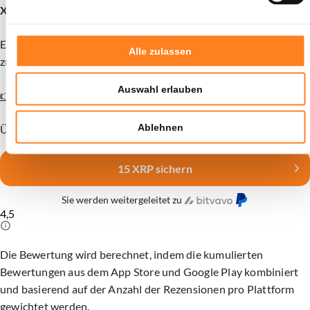
XRP als Geschenk
. Die Aktion ist nur für kurze Zeit gültig.
Eröffne ein Konto und zahle mindestens 30€ ein, um den Bonus
Alle zulassen
zu erhalten.
Auswahl erlauben
👉 Konto eröffnen und 15 XRP gratis erhalten
Ablehnen
Über 1,5 Millionen Nutzer vertrauen bereits auf Bitvavo.
15 XRP sichern
Sie werden weitergeleitet zu
4,5
Die Bewertung wird berechnet, indem die kumulierten
Bewertungen aus dem App Store und Google Play kombiniert
und basierend auf der Anzahl der Rezensionen pro Plattform
gewichtet werden.