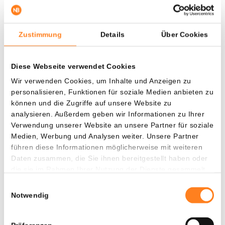
Zustimmung
Details
Über Cookies
Diese Webseite verwendet Cookies
Wir verwenden Cookies, um Inhalte und Anzeigen zu
personalisieren, Funktionen für soziale Medien anbieten zu
können und die Zugriffe auf unsere Website zu
Kann der XRP-Kurs erneut ausbrechen?
analysieren. Außerdem geben wir Informationen zu Ihrer
Verwendung unserer Website an unsere Partner für soziale
Vorerst dreht sich alles um die Frage, ob XRP den starken
Medien, Werbung und Analysen weiter. Unsere Partner
Anstieg von heute halten kann. Der Kurs schoss innerhalb
führen diese Informationen möglicherweise mit weiteren
von 24 Stunden um über 12 Prozent nach oben, muss
Daten zusammen, die Sie ihnen bereitgestellt haben oder
jedoch nun beweisen, dass ausreichend Kaufkraft hinter
die sie im Rahmen Ihrer Nutzung der Dienste gesammelt
der Rally steht.
haben.
Einwilligungsauswahl
Notwendig
Solange XRP über dem früheren Widerstandsniveau
gehandelt wird, bleibt das bullishe Szenario von Amonyx