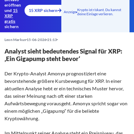
eröffnen
Krypto ist riskant. Du kannst
und
15
15 XRP sichern
Anzeige
deine Einlage verlieren.
XRP
gratis
sichern
Leon Markus
15-06-2026
21:13
Analyst sieht bedeutendes Signal für XRP:
‚Ein Gigapump steht bevor‘
Der Krypto-Analyst Amonyx prognostiziert eine
bevorstehende größere Kursbewegung für XRP. In einer
aktuellen Analyse hebt er ein technisches Muster hervor,
das seiner Meinung nach oft einer starken
Aufwärtsbewegung vorausgeht. Amonyx spricht sogar von
einem möglichen „Gigapump“ für die beliebte
Kryptowährung.
Im Mittelpunkt seiner Analyse steht ein Preisniveau, das