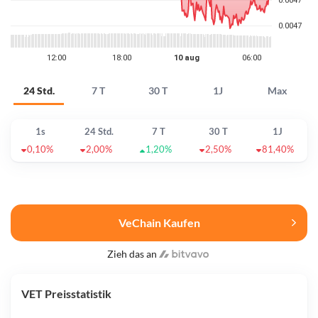
24 Std.
7 T
30 T
1J
Max
1s
24 Std.
7 T
30 T
1J
0,10%
2,00%
1,20%
2,50%
81,40%
VeChain Kaufen
Zieh das an
VET Preisstatistik