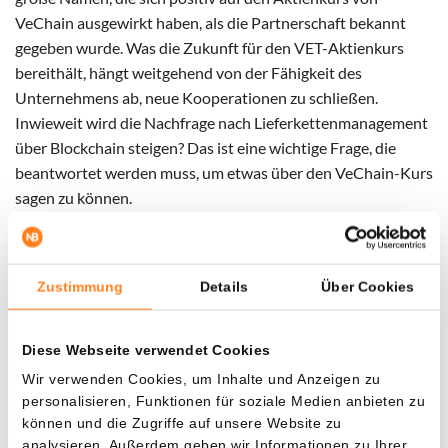
VeChain ausgewirkt haben, als die Partnerschaft bekannt
gegeben wurde. Was die Zukunft für den VET-Aktienkurs
bereithält, hängt weitgehend von der Fähigkeit des
Unternehmens ab, neue Kooperationen zu schließen.
Inwieweit wird die Nachfrage nach Lieferkettenmanagement
über Blockchain steigen? Das ist eine wichtige Frage, die
beantwortet werden muss, um etwas über den VeChain-Kurs
sagen zu können.
Der VeChain-Kurs ändert sich ständig
Zustimmung
Details
Über Cookies
Die magische Welt der Kryptowährungen kann anfangs
ziemlich überwältigend sein. Im Gegensatz zu Aktienkursen
Diese Webseite verwendet Cookies
ist der VeChain-Kurs ständig in Bewegung. Der Markt für
Kryptowährungen ist immer offen und äußerst volatil.
Wir verwenden Cookies, um Inhalte und Anzeigen zu
personalisieren, Funktionen für soziale Medien anbieten zu
Täglich kann der VET-Kurs Sprünge von mehreren zehn
können und die Zugriffe auf unsere Website zu
Prozent machen. Sei darauf vorbereitet, wenn du einen
analysieren. Außerdem geben wir Informationen zu Ihrer