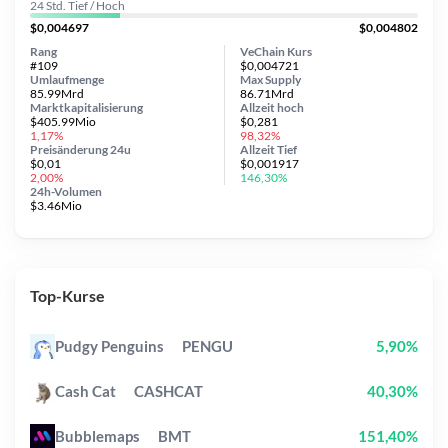
24 Std. Tief / Hoch
$0,004697
$0,004802
Rang
VeChain Kurs
#109
$0,004721
Umlaufmenge
Max Supply
85.99Mrd
86.71Mrd
Marktkapitalisierung
Allzeit
hoch
$405.99Mio
$0,281
1,17%
98,32%
Preisänderung
24u
Allzeit
Tief
$0,01
$0,001917
2,00%
146,30%
24h-Volumen
$3.46Mio
Top-Kurse
Pudgy Penguins
PENGU
5,90%
Cash Cat
CASHCAT
40,30%
Bubblemaps
BMT
151,40%