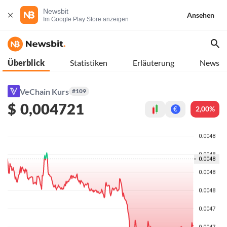
Newsbit
Ansehen
Im Google Play Store anzeigen
Überblick
Statistiken
Erläuterung
News
VeChain Kurs
#109
$
0,004721
2,00%
€