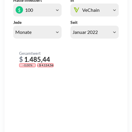
Hätte investiert
In
$
Jede
Seit
Gesamtwert
$
1.485,44
- 0,00%
- $ 4.114,56