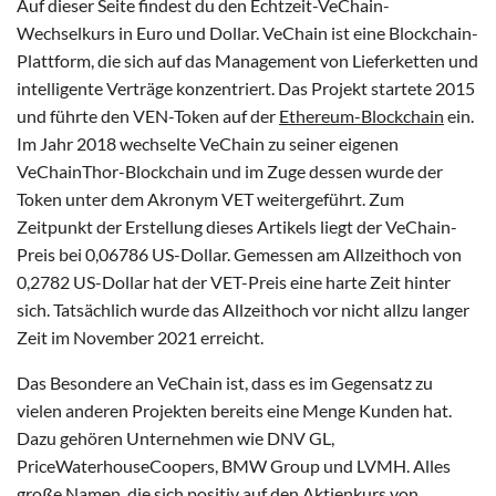
Auf dieser Seite findest du den Echtzeit-VeChain-
Wechselkurs in Euro und Dollar. VeChain ist eine Blockchain-
Plattform, die sich auf das Management von Lieferketten und
intelligente Verträge konzentriert. Das Projekt startete 2015
und führte den VEN-Token auf der
Ethereum-Blockchain
ein.
Im Jahr 2018 wechselte VeChain zu seiner eigenen
VeChainThor-Blockchain und im Zuge dessen wurde der
Token unter dem Akronym VET weitergeführt. Zum
Zeitpunkt der Erstellung dieses Artikels liegt der VeChain-
Preis bei 0,06786 US-Dollar. Gemessen am Allzeithoch von
0,2782 US-Dollar hat der VET-Preis eine harte Zeit hinter
sich. Tatsächlich wurde das Allzeithoch vor nicht allzu langer
Zeit im November 2021 erreicht.
Das Besondere an VeChain ist, dass es im Gegensatz zu
vielen anderen Projekten bereits eine Menge Kunden hat.
Dazu gehören Unternehmen wie DNV GL,
PriceWaterhouseCoopers, BMW Group und LVMH. Alles
große Namen, die sich positiv auf den Aktienkurs von