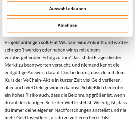
sich in den Preisen widerspiegelt. Diese Unsicherheit und
Auswahl erlauben
Volatilität des VeChain-Preises hat aber auch Vorteile.
Ablehnen
Die Tatsache, dass der VeChain-Preis so volatil ist, bedeutet,
dass der Markt noch nicht genau weiß, was er mit dem
Projekt anfangen soll. Hat VeChain eine Zukunft und wird es
sehr groß werden oder haben wir es mit einem
vorübergehenden Erfolg zu tun? Das ist die Frage, die der
Markt zu beantworten versucht, und niemand kennt die
endgültige Antwort darauf. Das bedeutet, dass du mit dem
Kurs der VeChain-Aktie in kurzer Zeit viel Geld verlieren,
aber auch viel Geld gewinnen kannst. Schließlich bedeutet
ein hohes Risiko auch, dass die Belohnung größer ist, wenn
du auf der richtigen Seite der Wette stehst. Wichtig ist, dass
du immer deine eigenen Nachforschungen anstellst und nie
mehr Geld investierst, als du zu verlieren bereit bist.