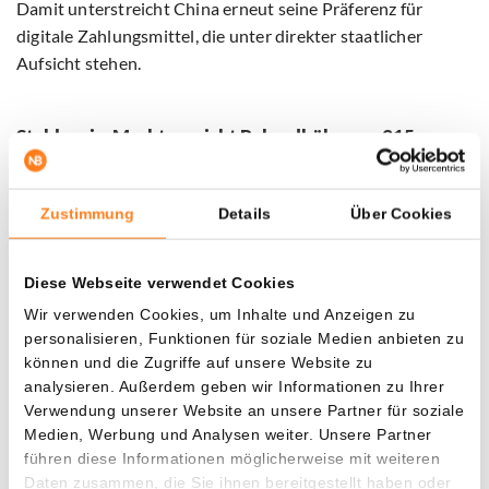
Damit unterstreicht China erneut seine Präferenz für
digitale Zahlungsmittel, die unter direkter staatlicher
Aufsicht stehen.
Stablecoin-Markt erreicht Rekordhöhe von 315
Milliarden Dollar
Trotz der zurückhaltenden Haltung Chinas wächst der
Zustimmung
Details
Über Cookies
weltweite Stablecoin-Markt rasant. Laut Daten der Krypto-
Plattform CEX.io stieg der gesamte Marktwert von
Diese Webseite verwendet Cookies
Stablecoins im ersten Quartal 2026 um etwa 8 Milliarden
Dollar auf ein Rekordniveau von 315 Milliarden Dollar.
Wir verwenden Cookies, um Inhalte und Anzeigen zu
personalisieren, Funktionen für soziale Medien anbieten zu
können und die Zugriffe auf unsere Website zu
Auch die Nutzung von Stablecoins nimmt weiter zu. Im
analysieren. Außerdem geben wir Informationen zu Ihrer
gleichen Zeitraum wurden Transaktionen im Wert von
Verwendung unserer Website an unsere Partner für soziale
mehr als 28 Billionen Dollar abgewickelt. Damit waren
Medien, Werbung und Analysen weiter. Unsere Partner
Stablecoins für etwa 75 Prozent des gesamten
führen diese Informationen möglicherweise mit weiteren
Handelsvolumens innerhalb des Kryptomarktes
Daten zusammen, die Sie ihnen bereitgestellt haben oder