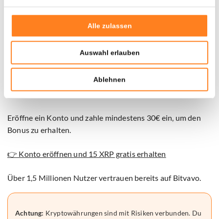
Partnerinhalt
Alle zulassen
Schon deine 15 XRP als Willkommensbonus
beansprucht?
Auswahl erlauben
Bitvavo in Zusammenarbeit mit Newsbit bietet dir aktuell
Ablehnen
15 XRP als Geschenk
. Die Aktion ist nur für kurze Zeit
gültig.
Eröffne ein Konto und zahle mindestens 30€ ein, um den
Bonus zu erhalten.
👉 Konto eröffnen und 15 XRP gratis erhalten
Über 1,5 Millionen Nutzer vertrauen bereits auf Bitvavo.
Achtung:
Kryptowährungen sind mit Risiken verbunden. Du