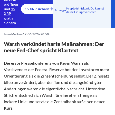
eröffnen
Krypto ist riskant. Du kannst
und
15
15 XRP sichern
Anzeige
deine Einlage verlieren.
XRP
gratis
sichern
Leon Markus
17-06-2026
20:50
Warsh verkündet harte Maßnahmen: Der
neue Fed-Chef spricht Klartext
Die erste Pressekonferenz von Kevin Warsh als
Vorsitzender der Federal Reserve bot den Investoren mehr
Orientierung als die
Zinsentscheidung selbst
. Der Zinssatz
blieb unverändert, aber der Ton und die angekündigten
Änderungen waren die eigentliche Nachricht. Unter dem
Strich entschied sich Warsh für eine eher strenge als
lockere Linie und setzte die Zentralbank auf einen neuen
Kurs.