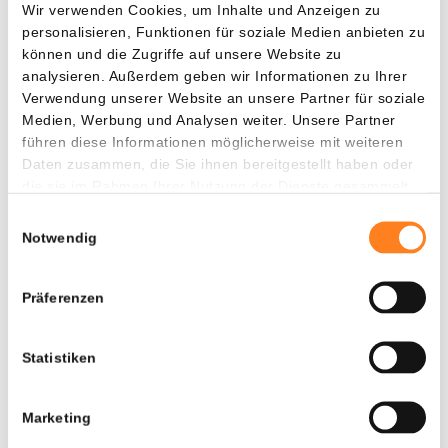
Laut Warsh teilen alle Arbeitsgruppen dasselbe Ziel: eine
Wir verwenden Cookies, um Inhalte und Anzeigen zu
personalisieren, Funktionen für soziale Medien anbieten zu
Federal Reserve, die klar in ihrer Mission ist, für ihre
können und die Zugriffe auf unsere Website zu
Aufgabe geeignet und auf die Zukunft ausgerichtet. In den
analysieren. Außerdem geben wir Informationen zu Ihrer
kommenden Wochen folgen weitere Informationen zu
Verwendung unserer Website an unsere Partner für soziale
diesem Vorhaben.
Medien, Werbung und Analysen weiter. Unsere Partner
führen diese Informationen möglicherweise mit weiteren
Daten zusammen, die Sie ihnen bereitgestellt haben oder
Was das für den Markt bedeutet
die sie im Rahmen Ihrer Nutzung der Dienste gesammelt
haben.
Für Investoren und auch für den Kryptomarkt sind zwei
Einwilligungsauswahl
Notwendig
Dinge wichtig. Der strenge Ton und die Zinserwartungen
deuten darauf hin, dass eine Zinssenkung vorerst nicht in
Sicht ist und eine Erhöhung in diesem Jahr sogar möglich
Präferenzen
bleibt. Das kann die Risikobereitschaft dämpfen.
Gleichzeitig macht der Wegfall der Vorschau die
Statistiken
Geldpolitik weniger vorhersehbar, sodass der Markt
stärker auf jede neue Zahl und jede Aussage von Warsh
reagieren kann.
Marketing