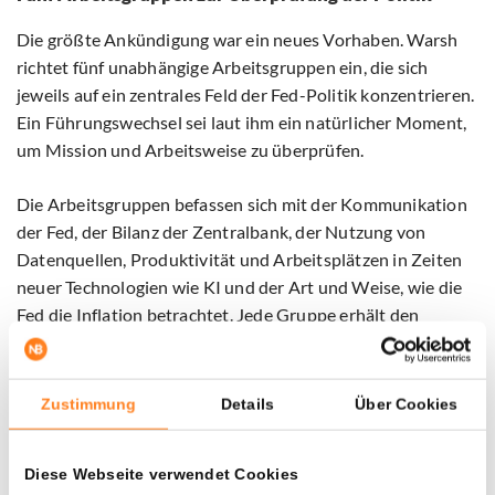
Die größte Ankündigung war ein neues Vorhaben. Warsh
richtet fünf unabhängige Arbeitsgruppen ein, die sich
jeweils auf ein zentrales Feld der Fed-Politik konzentrieren.
Ein Führungswechsel sei laut ihm ein natürlicher Moment,
um Mission und Arbeitsweise zu überprüfen.
Die Arbeitsgruppen befassen sich mit der Kommunikation
der Fed, der Bilanz der Zentralbank, der Nutzung von
Datenquellen, Produktivität und Arbeitsplätzen in Zeiten
neuer Technologien wie KI und der Art und Weise, wie die
Fed die Inflation betrachtet. Jede Gruppe erhält den
gleichen Auftrag: von Grund auf beginnen, scharfe Fragen
stellen, die aktuelle Praxis überprüfen und Vorschläge
machen. Die Gruppe zur Kommunikation soll unter
Zustimmung
Details
Über Cookies
anderem Vorschläge zu den Zinserwartungen machen, die
Warsh gerade in Frage gestellt hat.
Diese Webseite verwendet Cookies