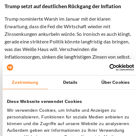
Trump setzt auf deutlichen Rückgang der Inflation
Trump nominierte Warsh im Januar mit der klaren
Erwartung, dass die Fed die Wirtschaft wieder mit
Zinssenkungen ankurbeln würde. So ironisch es auch klingt,
gerade eine striktere Politik könnte langfristig das bringen,
was das Weiße Haus will. Verschwinden die
Inflationssorgen, sinken die langfristigen Zinsen von selbst.
Hypotheken werden günstiger und Unternehmen können
leichter Kredite aufnehmen.
Zustimmung
Details
Über Cookies
Der Präsident hofft selbst darauf, dass das Problem auf der
anderen Seite der Welt gelöst wird. Ein Ende des Krieges
Diese Webseite verwendet Cookies
mit Iran würde seiner Meinung nach den Ölfluss wieder in
Gang bringen. „Sobald dieser Krieg vorbei ist, und das wird
Wir verwenden Cookies, um Inhalte und Anzeigen zu
nicht mehr lange dauern, sinken die Ölpreise und der
personalisieren, Funktionen für soziale Medien anbieten zu
können und die Zugriffe auf unsere Website zu analysieren.
Aktienmarkt steigt“, sagte er vergangene Woche zu
Außerdem geben wir Informationen zu Ihrer Verwendung
Reportern.