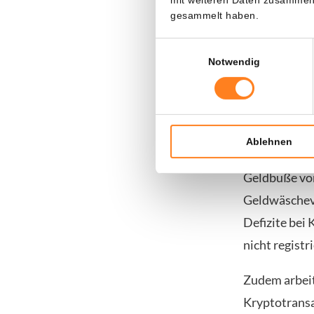
Folgen für d
gesammelt haben.
Kryptountern
Einwilligungsauswahl
die erforderl
Notwendig
Südkorea v
Die Sanktion 
Ablehnen
über den Kry
Geldbuße von
Geldwäschevo
Defizite bei
nicht regist
Zudem arbeit
Kryptotransa