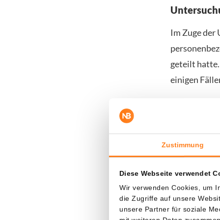
Untersuch
Im Zuge der 
personenbez
geteilt hatt
einigen Fäll
Nach Darstel
internationa
PIPC erkennt
Zustimmung
verarbeitet w
informiert w
Diese Webseite verwendet C
welchem Zwe
Wir verwenden Cookies, um In
die Zugriffe auf unsere Webs
Nach Ansicht
unsere Partner für soziale M
mit weiteren Daten zusammen, 