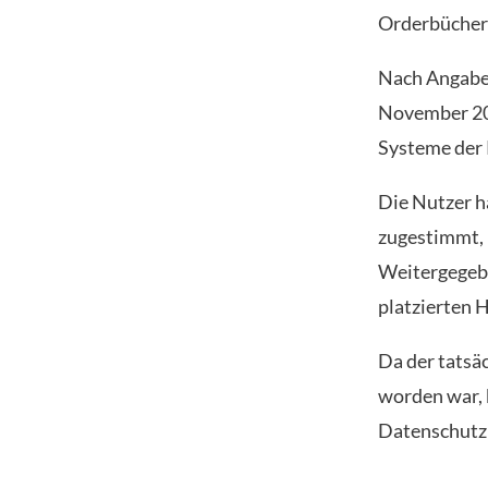
Orderbüchern
Nach Angabe
November 202
Systeme der
Die Nutzer h
zugestimmt, 
Weitergegeb
platzierten 
Da der tatsä
worden war, 
Datenschutzr