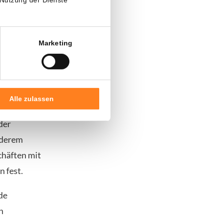
n behalten.
n und vorab
Marketing
die Aufsicht
Alle zulassen
örse eine
der
nderem
chäften mit
 fest.
de
n