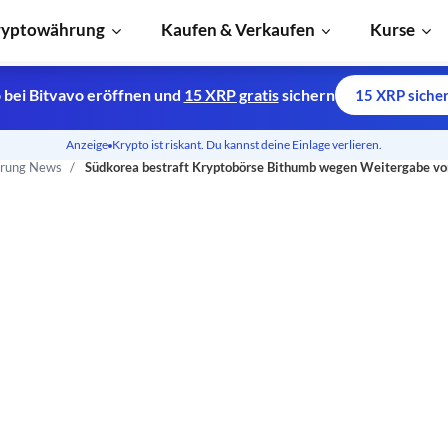
ryptowährung
Kaufen & Verkaufen
Kurse
 bei Bitvavo eröffnen und
15 XRP gratis
sichern
15 XRP siche
Anzeige
Krypto ist riskant. Du kannst deine Einlage verlieren.
erung News
Südkorea bestraft Kryptobörse Bithumb wegen Weitergabe v