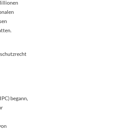
illionen
onalen
sen
atten.
schutzrecht
IPC) begann,
ur
von