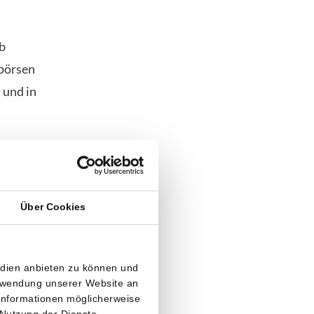
mb
börsen
 und in
h, um
lten. Die
llen
Über Cookies
 darüber
lt und zu
edien anbieten zu können und
erwendung unserer Website an
 unmittelbare
 Informationen möglicherweise
 Nutzung der Dienste