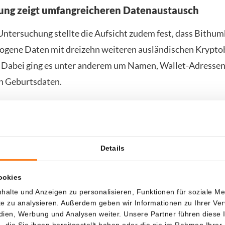
ung zeigt umfangreicheren Datenaustausch
Untersuchung stellte die Aufsicht zudem fest, dass Bithu
ogene Daten mit dreizehn weiteren ausländischen Krypto
e. Dabei ging es unter anderem um Namen, Wallet-Adressen
en Geburtsdaten.
lung von Bithumb waren diese Informationen erforderlic
le Vorschriften zur Geldwäschebekämpfung (AML) einzuha
 an, dass personenbezogene Daten dafür in bestimmten Fä
Details
erden dürfen. Zugleich betont sie, dass Nutzer vorab klar
erden müssen, welche ausländische Partei ihre Daten erhä
ookies
ck sie verwendet werden.
halte und Anzeigen zu personalisieren, Funktionen für soziale M
ite zu analysieren. Außerdem geben wir Informationen zu Ihrer V
 der Aufsicht haben internationale Datenübermittlungen
edien, Werbung und Analysen weiter. Unsere Partner führen diese
die Sie ihnen bereitgestellt haben oder die sie im Rahmen Ihrer