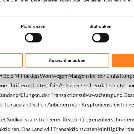
ie Kontrolle, die Nutzer über ihre personenbezogenen Date
ehmen müssten deshalb vollständig transparent vorgehe
iche Einwilligung einholen.
Präferenzen
Statistiken
erschärft Aufsicht über Kryptounternehmen
gegen Bithumb ist Teil der breiteren Strategie Südkoreas, 
Auswahl erlauben
ptosektor weiter zu verschärfen. Bereits zuvor hatte die B
 36,8 Milliarden Won wegen Mängeln bei der Einhaltung 
rschriften erhalten. Die Aufseher stellten dabei unter a
 Kundenprüfungen, der Transaktionsüberwachung und Ges
rierten ausländischen Anbietern von Kryptodienstleistungen
et Südkorea an strengeren Regeln für grenzüberschreiten
ktionen. Das Land will Transaktionsdaten künftig über de