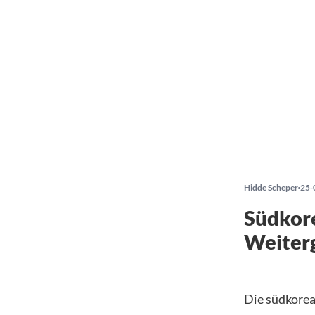
Hidde Scheper
25-
Südkor
Weiter
Die südkore