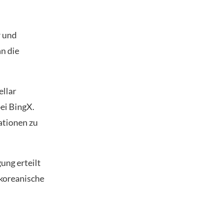
r und
n die
ellar
ei BingX.
tionen zu
ung erteilt
koreanische