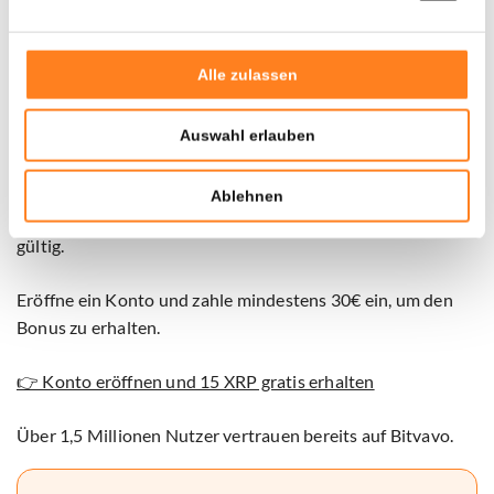
maritimen Störungen der letzten Jahre betroffen war.
Alle zulassen
Partnerinhalt
Schon deine 15 XRP als Willkommensbonus
Auswahl erlauben
beansprucht?
Bitvavo in Zusammenarbeit mit Newsbit bietet dir aktuell
Ablehnen
15 XRP als Geschenk
. Die Aktion ist nur für kurze Zeit
gültig.
Eröffne ein Konto und zahle mindestens 30€ ein, um den
Bonus zu erhalten.
👉 Konto eröffnen und 15 XRP gratis erhalten
Über 1,5 Millionen Nutzer vertrauen bereits auf Bitvavo.