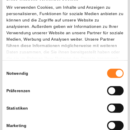
Wir verwenden Cookies, um Inhalte und Anzeigen zu
personalisieren, Funktionen für soziale Medien anbieten zu
Ölpreis sinkt, Ungewissheit bleibt
können und die Zugriffe auf unsere Website zu
analysieren. Außerdem geben wir Informationen zu Ihrer
Der Ölpreis reagierte sofort positiv auf das Abkommen
Verwendung unserer Website an unsere Partner für soziale
zwischen Washington und Teheran. Die Investmentbank
Medien, Werbung und Analysen weiter. Unsere Partner
Goldman Sachs senkte ihre Prognose für den Brent-Ölpreis
führen diese Informationen möglicherweise mit weiteren
im vierten Quartal 2026 von 90 Dollar auf 80 Dollar pro
Daten zusammen, die Sie ihnen bereitgestellt haben oder
Barrel.
die sie im Rahmen Ihrer Nutzung der Dienste gesammelt
haben.
Einwilligungsauswahl
Analysten warnen jedoch, dass der Markt vorerst anfällig
Notwendig
für neue Störungen bleibt. Eine schnelle Rückkehr der
Ölproduktion bedeutet nämlich nicht automatisch, dass
Präferenzen
alle Exportströme sofort wieder mit voller Kraft laufen.
Statistiken
Die kommenden Wochen werden deshalb entscheidend
sein. Nicht nur für den Energiemarkt, sondern auch für den
Welthandel, der monatelang von einer der größten
Marketing