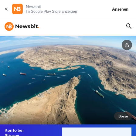
Newsbit
Ansehen
Im Google Play Store anzeigen
Börse
Konto bei
Bitvavo