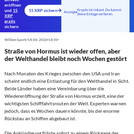
eröffnen
Krypto ist riskant. Du kannst
und
15
15 XRP sichern
Anzeige
deine Einlage verlieren.
XRP
gratis
sichern
Willem Spork
18-06-2026
18:50
Straße von Hormus ist wieder offen, aber
der Welthandel bleibt noch Wochen gestört
Nach Monaten des Krieges zwischen den USA und Iran
scheint endlich eine Entlastung für den Welthandel in Sicht.
Beide Länder haben eine Vereinbarung über die
Wiedereröffnung der Straße von Hormus erzielt, eine der
wichtigsten Schifffahrtsrouten der Welt. Experten warnen
jedoch, dass es Wochen dauern könnte, bis der enorme
Rückstau an Schiffen abgebaut ist.
Die
Ankündigung
führte sofort zu einem Rückgang des