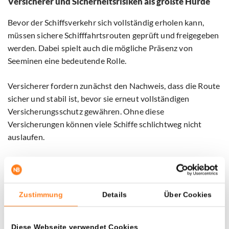
Versicherer und Sicherheitsrisiken als größte Hürde
Bevor der Schiffsverkehr sich vollständig erholen kann,
müssen sichere Schifffahrtsrouten geprüft und freigegeben
werden. Dabei spielt auch die mögliche Präsenz von
Seeminen eine bedeutende Rolle.
Versicherer fordern zunächst den Nachweis, dass die Route
sicher und stabil ist, bevor sie erneut vollständigen
Versicherungsschutz gewähren. Ohne diese
Versicherungen können viele Schiffe schlichtweg nicht
auslaufen.
Laut Marktkennern könnte es daher noch Wochen dauern,
bis sich die Situation wirklich normalisiert. Selbst wenn die
politischen Spannungen nachlassen, werden viele Reeder
Zustimmung
Details
Über Cookies
vorsichtig bleiben, bis über einen längeren Zeitraum
hinweg ohne Zwischenfälle durch die Meerenge gefahren
wird.
Diese Webseite verwendet Cookies