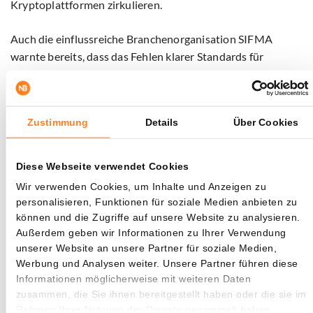
Kryptoplattformen zirkulieren.
Auch die einflussreiche Branchenorganisation SIFMA
warnte bereits, dass das Fehlen klarer Standards für
Preistransparenz und Marktverbindungen zu
„zersplitterten und chaotischen Märkten“ führen kann.
Zustimmung
Details
Über Cookies
Auch Brett Redfearn, ehemaliger SEC-Direktor und heute
Chef des Tokenisierungsunternehmens Securitize, sieht
Risiken entstehen. Seiner Meinung nach könnten externe
Diese Webseite verwendet Cookies
Parteien künftig unbegrenzt digitale Versionen von Aktien
Wir verwenden Cookies, um Inhalte und Anzeigen zu
wie Apple oder Amazon schaffen, ohne dass das
personalisieren, Funktionen für soziale Medien anbieten zu
Unternehmen selbst beteiligt ist.
können und die Zugriffe auf unsere Website zu analysieren.
Außerdem geben wir Informationen zu Ihrer Verwendung
„Das könnte ein völlig neues Niveau an
unserer Website an unsere Partner für soziale Medien,
Werbung und Analysen weiter. Unsere Partner führen diese
Marktfragmentierung mit sich bringen“, warnt Redfearn.
Informationen möglicherweise mit weiteren Daten
„Anleger wissen dann möglicherweise immer weniger, was
zusammen, die Sie ihnen bereitgestellt haben oder die sie im
ihre Aktien tatsächlich wert sind.“
Rahmen Ihrer Nutzung der Dienste gesammelt haben.