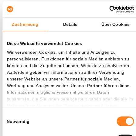
Jahren haben;
ein durchschnittliches tägliches Handelsvolumen von
mehr als 1 Billion Rubel erzielen;
Zustimmung
Details
Über Cookies
mindestens fünf Jahre aktiv sein.
Mit diesen Bedingungen scheint Russland vor allem großen
Diese Webseite verwendet Cookies
und etablierten Krypto-Projekten Raum bieten zu wollen,
Wir verwenden Cookies, um Inhalte und Anzeigen zu
während kleinere Token außerhalb des regulierten Marktes
personalisieren, Funktionen für soziale Medien anbieten zu
bleiben.
können und die Zugriffe auf unsere Website zu analysieren.
Außerdem geben wir Informationen zu Ihrer Verwendung
unserer Website an unsere Partner für soziale Medien,
Russland verstärkt Fokus auf digitale
Werbung und Analysen weiter. Unsere Partner führen diese
Vermögenswerte
Informationen möglicherweise mit weiteren Daten
zusammen, die Sie ihnen bereitgestellt haben oder die sie im
Die Pläne der Moscow Exchange zeigen, dass Russland sich
Rahmen Ihrer Nutzung der Dienste gesammelt haben.
zunehmend auf den Markt für digitale Vermögenswerte
Einwilligungsauswahl
konzentriert. Während verschiedene Länder noch an klaren
Notwendig
Regelungen für Krypto arbeiten, setzt Russland auf eine
kontrollierte Integration von Kryptowährungen in das