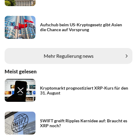
Aufschub beim US-Kryptogesetz gibt Asien
die Chance auf Vorsprung
Mehr Regulierung news
Meist gelesen
Kryptomarkt prognostiziert XRP-Kurs für den
31. August
SWIFT greift Ripples Kernidee auf: Braucht es
XRP noch?