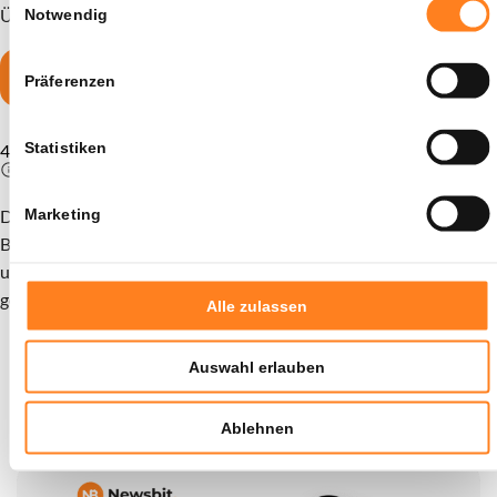
Über 1,5 Millionen Nutzer vertrauen bereits auf Bitvavo.
Notwendig
15 XRP sichern
Präferenzen
Sie werden weitergeleitet zu
Statistiken
4,5
Marketing
Die Bewertung wird berechnet, indem die kumulierten
Bewertungen aus dem App Store und Google Play kombiniert
und basierend auf der Anzahl der Rezensionen pro Plattform
gewichtet werden.
Alle zulassen
Auswahl erlauben
0
Ablehnen