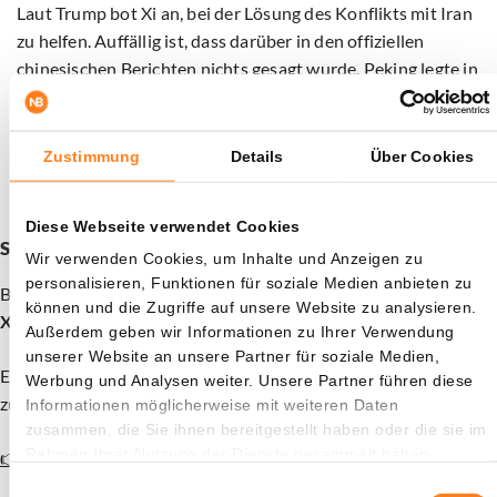
Laut Trump bot Xi an, bei der Lösung des Konflikts mit Iran
zu helfen. Auffällig ist, dass darüber in den offiziellen
chinesischen Berichten nichts gesagt wurde. Peking legte in
seiner eigenen Darstellung den Schwerpunkt auf die
breitere Beziehung zu Washington, den Handel und den
Wunsch, die Spannungen zwischen den beiden
Zustimmung
Details
Über Cookies
Großmächten beherrschbar zu halten.
Diese Webseite verwendet Cookies
Schon deine 15 XRP als Willkommensbonus beansprucht?
Wir verwenden Cookies, um Inhalte und Anzeigen zu
personalisieren, Funktionen für soziale Medien anbieten zu
Bitvavo in Zusammenarbeit mit Newsbit bietet dir aktuell
15
können und die Zugriffe auf unsere Website zu analysieren.
XRP als Geschenk
. Die Aktion ist nur für kurze Zeit gültig.
Außerdem geben wir Informationen zu Ihrer Verwendung
unserer Website an unsere Partner für soziale Medien,
Eröffne ein Konto und zahle mindestens 30€ ein, um den Bonus
Werbung und Analysen weiter. Unsere Partner führen diese
zu erhalten.
Informationen möglicherweise mit weiteren Daten
zusammen, die Sie ihnen bereitgestellt haben oder die sie im
Rahmen Ihrer Nutzung der Dienste gesammelt haben.
👉 Konto eröffnen und 15 XRP gratis erhalten
Einwilligungsauswahl