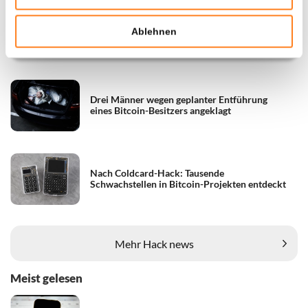
Hacker erbeuten Krypto-Assets im Wert
von 247 Millionen Dollar – Tausende
Ablehnen
Bitcoin-Wallets betroffen
Drei Männer wegen geplanter Entführung
eines Bitcoin-Besitzers angeklagt
Nach Coldcard-Hack: Tausende
Schwachstellen in Bitcoin-Projekten entdeckt
Mehr Hack news
Meist gelesen