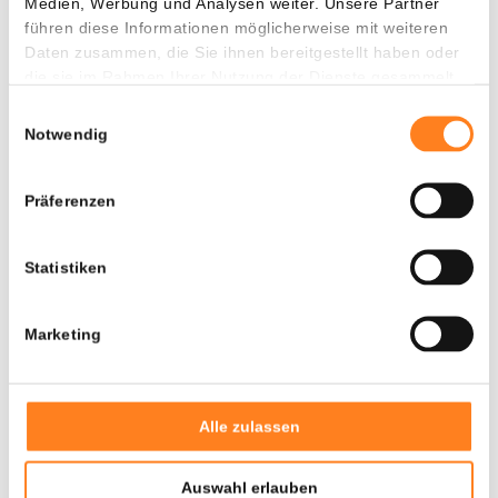
steigenden Risiken des Krypto-Betrugs zu schützen.
Medien, Werbung und Analysen weiter. Unsere Partner
führen diese Informationen möglicherweise mit weiteren
0
Daten zusammen, die Sie ihnen bereitgestellt haben oder
die sie im Rahmen Ihrer Nutzung der Dienste gesammelt
haben.
Einwilligungsauswahl
Notwendig
Präferenzen
Statistiken
Marketing
Alle zulassen
Hack News
Auswahl erlauben