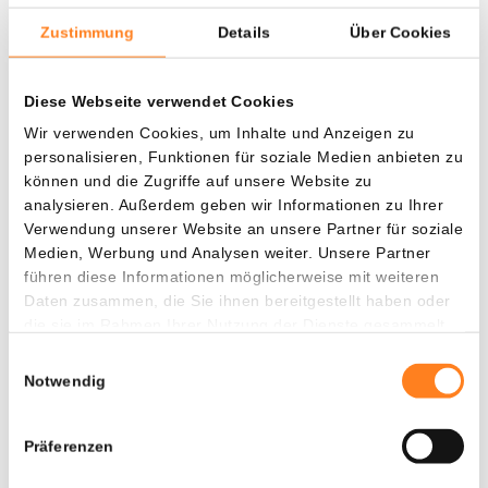
muss das Unternehmen eine Alternative finden, um
Zustimmung
Details
Über Cookies
europäische Kunden zu bedienen.
Diese Webseite verwendet Cookies
Vorläufig stehen sich daher zwei Darstellungen gegenüber:
Reuters berichtet, dass eine Ablehnung nahe ist, während
Wir verwenden Cookies, um Inhalte und Anzeigen zu
personalisieren, Funktionen für soziale Medien anbieten zu
Binance darauf beharrt, dass der Antrag alle MiCA-
können und die Zugriffe auf unsere Website zu
Anforderungen erfüllt und keine Signale erhalten hat, dass
analysieren. Außerdem geben wir Informationen zu Ihrer
das Urteil negativ ausfallen wird.
Verwendung unserer Website an unsere Partner für soziale
Medien, Werbung und Analysen weiter. Unsere Partner
führen diese Informationen möglicherweise mit weiteren
Partnerinhalt
Daten zusammen, die Sie ihnen bereitgestellt haben oder
die sie im Rahmen Ihrer Nutzung der Dienste gesammelt
Schon deine 15 XRP als Willkommensbonus
haben.
beansprucht?
Einwilligungsauswahl
Notwendig
Bitvavo in Zusammenarbeit mit Newsbit bietet dir aktuell
15 XRP als Geschenk
. Die Aktion ist nur für kurze Zeit
Präferenzen
gültig.