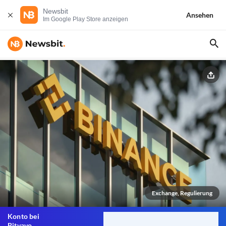
Newsbit
Ansehen
Im Google Play Store anzeigen
Exchange, Regulierung
Konto bei
Bitvavo