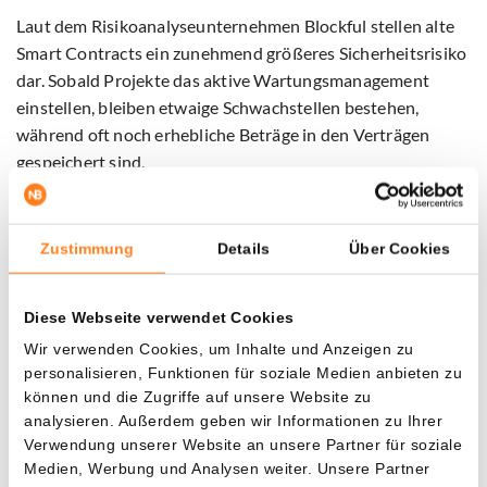
Laut dem Risikoanalyseunternehmen Blockful stellen alte
Smart Contracts ein zunehmend größeres Sicherheitsrisiko
dar. Sobald Projekte das aktive Wartungsmanagement
einstellen, bleiben etwaige Schwachstellen bestehen,
während oft noch erhebliche Beträge in den Verträgen
gespeichert sind.
„Veraltete Verträge bleiben attraktive Ziele für Hacker.
Wenn Protokolle die Verantwortung für deren Wartung
Zustimmung
Details
Über Cookies
aufgeben, steigt das Risiko weiter an“, schrieb Blockful auf
X.
Diese Webseite verwendet Cookies
Das Cybersicherheitsunternehmen SlowMist rät Projekten
Wir verwenden Cookies, um Inhalte und Anzeigen zu
personalisieren, Funktionen für soziale Medien anbieten zu
daher, Vermögenswerte, die noch in alten Verträgen
können und die Zugriffe auf unsere Website zu
feststecken, so schnell wie möglich in neuere
analysieren. Außerdem geben wir Informationen zu Ihrer
Infrastrukturen zu migrieren.
Verwendung unserer Website an unsere Partner für soziale
Medien, Werbung und Analysen weiter. Unsere Partner
Die jüngsten Angriffe auf Aztec und Raydium zeigen, dass