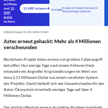
eröffnen
Krypto ist riskant. Du kannst
und
15
15 XRP sichern
Anzeige
deine Einlage verlieren.
XRP
gratis
sichern
Hidde Scheper
21-06-2026
11:00
Aztec erneut gehackt: Mehr als 4 Millionen
verschwunden
Blockchain-Projekt Aztec erneut von großem Cyberangriff
betroffen. Nur wenige Tage nach einem früheren Hack
erbeutete ein Angreifer Kryptowährungen im Wert von
etwa 2,15 Millionen Dollar aus einem veralteten System
des Projekts. Damit beläuft sich der Gesamtschaden für das
Aztec-Ökosystem innerhalb weniger Tage auf über 4
Millionen Dollar.
Der Vorfall offenbart erneut ein heikles Problem innerhalb