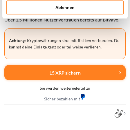
👉 Konto eröffnen und 15 XRP gratis erhalten
Ablehnen
Über 1,5 Millionen Nutzer vertrauen bereits auf Bitvavo.
Achtung:
Kryptowährungen sind mit Risiken verbunden. Du
kannst deine Einlage ganz oder teilweise verlieren.
15 XRP sichern
Sie werden weitergeleitet zu
Sicher bezahlen mit
0