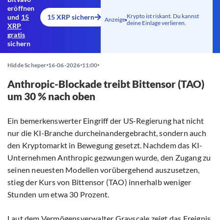
eröffnen
Krypto ist riskant. Du kannst
und
15
15 XRP sichern
Anzeige
deine Einlage verlieren.
XRP
gratis
sichern
Hidde Scheper
16-06-2026
11:00
Anthropic-Blockade treibt Bittensor (TAO)
um 30 % nach oben
Ein bemerkenswerter Eingriff der US-Regierung hat nicht
nur die KI-Branche durcheinandergebracht, sondern auch
den Kryptomarkt in Bewegung gesetzt. Nachdem das KI-
Unternehmen Anthropic gezwungen wurde, den Zugang zu
seinen neuesten Modellen vorübergehend auszusetzen,
stieg der Kurs von Bittensor (TAO) innerhalb weniger
Stunden um etwa 30 Prozent.
Laut
dem Vermögensverwalter Grayscale zeigt das Ereignis,