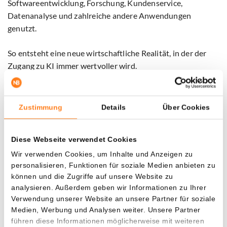
Softwareentwicklung, Forschung, Kundenservice,
Datenanalyse und zahlreiche andere Anwendungen
genutzt.
So entsteht eine neue wirtschaftliche Realität, in der der
Zugang zu KI immer wertvoller wird.
„Je leistungsfähiger KI-Systeme werden, desto stärker
werden Regierungen und KI-Labore eine Rolle dabei
Zustimmung
Details
Über Cookies
spielen, wer Zugang zu diesen Werkzeugen hat.“
Diese Webseite verwendet Cookies
Auch innerhalb der KI-Branche herrscht Besorgnis. Colton
Malkerson, Mitbegründer von EdgeRunner AI, meint, dass
Wir verwenden Cookies, um Inhalte und Anzeigen zu
personalisieren, Funktionen für soziale Medien anbieten zu
viele Unternehmen mittlerweile von KI-Diensten großer
können und die Zugriffe auf unsere Website zu
Technologieunternehmen abhängig geworden sind.
analysieren. Außerdem geben wir Informationen zu Ihrer
Verwendung unserer Website an unsere Partner für soziale
Wenn dieser Zugang plötzlich eingeschränkt wird, können
Medien, Werbung und Analysen weiter. Unsere Partner
Geschäftsprozesse unmittelbar getroffen werden. Laut
führen diese Informationen möglicherweise mit weiteren