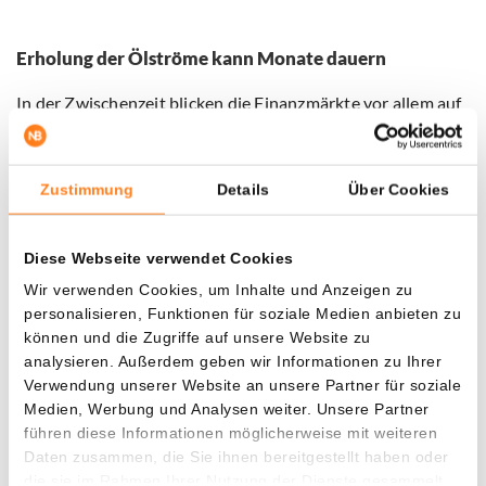
Erholung der Ölströme kann Monate dauern
In der Zwischenzeit blicken die Finanzmärkte vor allem auf
die Situation in der Straße von Hormus. Die wichtige
Schifffahrtsroute für den Ölexport ist inzwischen wieder
geöffnet, was den Ölpreis in dieser Woche stark sinken ließ.
Zustimmung
Details
Über Cookies
Dennoch warnen Energiehändler, dass es Monate dauern
Diese Webseite verwendet Cookies
kann, bis die Öl- und Gasströme vollständig
Wir verwenden Cookies, um Inhalte und Anzeigen zu
wiederhergestellt sind. Daher bleibt jede Entwicklung rund
personalisieren, Funktionen für soziale Medien anbieten zu
um die Verhandlungen zwischen den USA und Iran von
können und die Zugriffe auf unsere Website zu
großer Bedeutung für die Weltwirtschaft.
analysieren. Außerdem geben wir Informationen zu Ihrer
Verwendung unserer Website an unsere Partner für soziale
Vorläufig ist unklar, wann beide Länder wieder an den
Medien, Werbung und Analysen weiter. Unsere Partner
Verhandlungstisch zurückkehren. Die Verschiebung zeigt,
führen diese Informationen möglicherweise mit weiteren
wie anfällig der diplomatische Prozess bleibt, trotz der
Daten zusammen, die Sie ihnen bereitgestellt haben oder
jüngsten Übereinkunft.
die sie im Rahmen Ihrer Nutzung der Dienste gesammelt