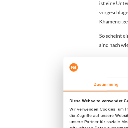
ist eine Unt
vorgeschlag
Khamenei ge
So scheint e
sind nach wie
Teheran pr
Dass ein Abk
Zustimmung
abgeschlossen
diplomatisch
Diese Webseite verwendet C
Laut der hal
Wir verwenden Cookies, um In
über eine mö
die Zugriffe auf unsere Webs
unsere Partner für soziale M
mit weiteren Daten zusammen, 