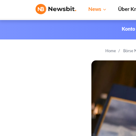
News
Über K
Konto 
Home
Börse 