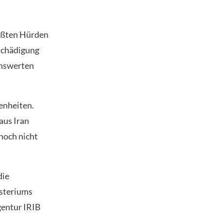
rößten Hürden
tschädigung
enswerten
enheiten.
aus Iran
noch nicht
die
isteriums
gentur IRIB