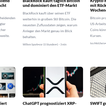
allend
BlackRock kauft täglich Bitcoin
Krypto-K
acht
und dominiert den ETF-Markt
mit Rüc
Wochen
BlackRock kauft über seinen ETF
scheidenden
Bitcoin pr
weiterhin in großem Stil Bitcoin. Die
gter
US-Arbeits
neuesten Zuflussdaten zeigen, warum
cher
Coins könn
Anleger den Markt genau im Blick
hweite.
Kursen.
behalten.
Ivo Melchers
Willem Spork
vor 15 Stunden
1 – 3 min
iert
ChatGPT prognostiziert XRP-
SWIFT gr