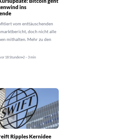
ursupdate: Bitcoin geht
kenwind ins
ende
ofitiert vom enttäuschenden
marktbericht, doch nicht alle
en mithalten. Mehr zu den
vor 18 Stunden
2 – 3 min
eift Ripples Kernidee