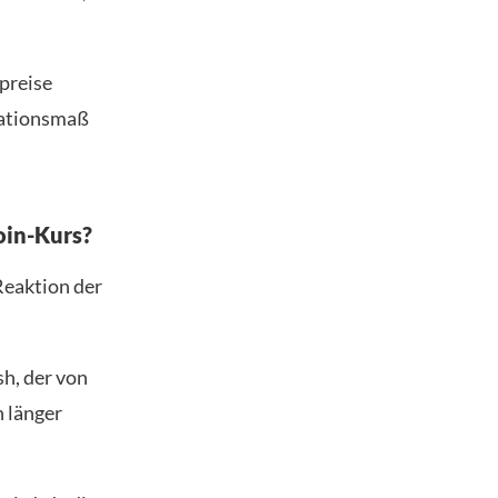
epreise
lationsmaß
oin-Kurs?
 Reaktion der
h, der von
 länger