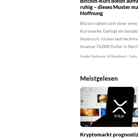
Bitcoin-Kurs bleibt auff
ruhig – dieses Muster m
Hoffnung
Bitcoin nähert sich einer ent
Kursmarke. Gelingt ein bestäti
Ausbruch, rücken laut technis
Analyse 76.000 Dollar in Reic
Sander Derks
vor 14 Stunden
2 – 3 min
Meistgelesen
Kryptomarkt prognostiz