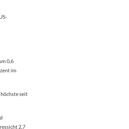
 US-
um 0,6
ozent im
 höchste seit
rd
ressicht 2,7