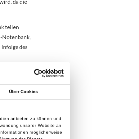
wird, da die
k teilen
US-Notenbank,
 infolge des
gen
ngste
Über Cookies
u werden.
edien anbieten zu können und
erwendung unserer Website an
 Informationen möglicherweise
 Nutzung der Dienste