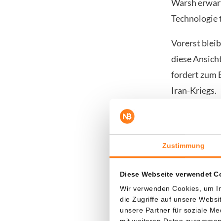
Warsh erwarte
Technologie 
Vorerst bleib
diese Ansich
fordert zum B
Iran-Kriegs.
Innerhalb d
nachgedacht.
Erholung des
Zustimmung
Es versprich
Diese Webseite verwendet C
Wir verwenden Cookies, um In
die Zugriffe auf unsere Webs
Schon dei
unsere Partner für soziale M
mit weiteren Daten zusammen, 