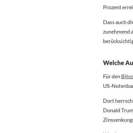
Prozent erre
Dass auch die
zunehmend au
berücksichtig
Welche Aus
Für den
Bitc
US-Notenban
Dort herrsch
Donald Trump
Zinssenkung