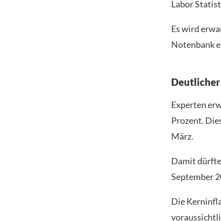
Labor Statist
Es wird erwar
Notenbank er
Deutlicher
Experten erw
Prozent. Die
März.
Damit dürfte 
September 20
Die Kerninfla
voraussichtl