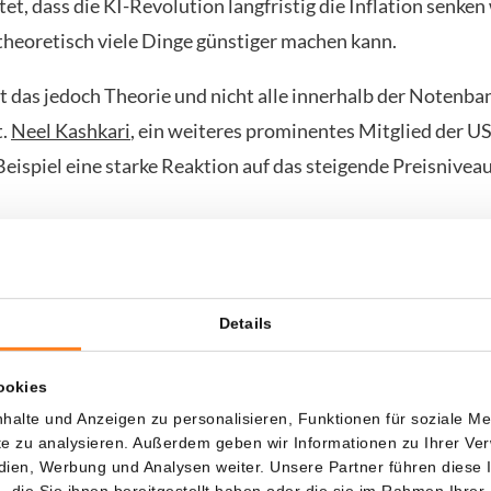
t, dass die KI-Revolution langfristig die Inflation senken 
theoretisch viele Dinge günstiger machen kann.
t das jedoch Theorie und nicht alle innerhalb der Notenban
t.
Neel Kashkari
, ein weiteres prominentes Mitglied der 
eispiel eine starke Reaktion auf das steigende Preisniveau
er Notenbank wird zunehmend über mögliche Zinserhöhun
 Sollte sich diese Meinung durchsetzen, könnte das die jü
 Bitcoin stoppen.
Details
t also, ein äußerst spannender Tag an den Finanzmärkten z
ookies
halte und Anzeigen zu personalisieren, Funktionen für soziale M
ite zu analysieren. Außerdem geben wir Informationen zu Ihrer V
ne 15 XRP als Willkommensbonus beansprucht?
edien, Werbung und Analysen weiter. Unsere Partner führen diese
die Sie ihnen bereitgestellt haben oder die sie im Rahmen Ihrer