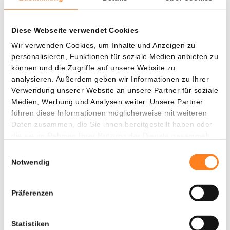
Kryptowährungen gleich“, schrieb Deaton in den sozialen
Medien.
Diese Webseite verwendet Cookies
Wir verwenden Cookies, um Inhalte und Anzeigen zu
Weitere Kandidaten im Rennen
personalisieren, Funktionen für soziale Medien anbieten zu
können und die Zugriffe auf unsere Website zu
Obwohl Stebbins ein prominenter Kandidat ist, gibt es
analysieren. Außerdem geben wir Informationen zu Ihrer
weitere Namen, die als mögliche Nachfolger des SEC-
Verwendung unserer Website an unsere Partner für soziale
Vorsitzes gehandelt werden. Daniel Gallagher, der
Medien, Werbung und Analysen weiter. Unsere Partner
derzeitige Chief Legal Officer von Robinhood, gilt als ein
führen diese Informationen möglicherweise mit weiteren
möglicher Anwärter. Gallagher verfügt über Erfahrung in
Daten zusammen, die Sie ihnen bereitgestellt haben oder
der Finanzregulierung und könnte einen ausgewogeneren
die sie im Rahmen Ihrer Nutzung der Dienste gesammelt
haben.
Ansatz bieten. Darüber hinaus sind Brad Bondi von der
Einwilligungsauswahl
Anwaltskanzlei Paul Hastings und Paul Atkins, CEO von
Notwendig
Patomak Global Partners, ebenfalls potenzielle
Kandidaten. Atkins ist bekannt für seine marktfreundliche
Präferenzen
Haltung und könnte auf Unterstützung aus der
Finanzbranche zählen.
Statistiken