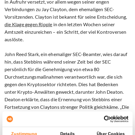
in Aufruhr versetzt, vor allem wegen seiner engen
Verbindungen zu Jay Clayton, dem ehemaligen SEC-
Vorsitzenden. Clayton ist bekannt für seine Entscheidung,
die Klage gegen Ripple
in den letzten Wochen seiner
Amtszeit einzureichen – ein Schritt, der viel Kontroversen
auslöste.
John Reed Stark, ein ehemaliger SEC-Beamter, wies darauf
hin, dass Stebbins während seiner Zeit bei der SEC
persönlich für die Genehmigung von etwa 80
Durchsetzungsmaßnahmen verantwortlich war, die sich
gegen den Kryptosektor richteten. Dies hat Bedenken
unter Krypto-Anwälten geweckt, darunter John Deaton.
Deaton erklärte, dass die Ernennung von Stebbins einer
Fortsetzung von Claytons strenger Politik gleichkäme. „Die
Wahl von Bob Stebbins, insbesondere jetzt, wo Clayton die
Leitung des SDNY-Büros innehat, kommt einer
Wiedereinführung von Clayton-2.0-Politik für
Zustimmung
Details
Über Cookies