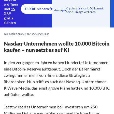
eröffnen
Krypto ist riskant. Du kannst
und
15
15 XRP sichern
Anzeige
deine Einlage verlieren.
XRP
gratis
sichern
Ivo Melchers
02-07-2026
21:14
Nasdaq-Unternehmen wollte 10.000 Bitcoin
kaufen – nun setzt es auf KI
In den vergangenen Jahren haben Hunderte Unternehmen
eine
Bitcoin
-Reserve aufgebaut. Doch der Bärenmarkt
zwingt immer mehr von ihnen, diese Strategie zu
überdenken. Nun trifft es auch das Nasdaq-Unternehmen
K Wave Media, das einst große Pläne hatte und 10.000 BTC
anhäufen wollte.
Jetzt wirbt das Unternehmen bei Investoren um 250
Millionen Dollar – wenig überraschend für künstliche