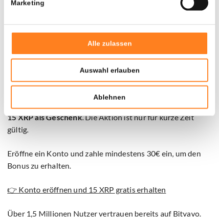
Marketing
günstigen Stromverträgen – genau das, was KI-
Unternehmen für den Betrieb ihrer Modelle benötigen.
Alle zulassen
Partnerinhalt
Auswahl erlauben
Schon deine 15 XRP als Willkommensbonus
beansprucht?
Ablehnen
Bitvavo in Zusammenarbeit mit Newsbit bietet dir aktuell
15 XRP als Geschenk
. Die Aktion ist nur für kurze Zeit
gültig.
Eröffne ein Konto und zahle mindestens 30€ ein, um den
Bonus zu erhalten.
👉 Konto eröffnen und 15 XRP gratis erhalten
Über 1,5 Millionen Nutzer vertrauen bereits auf Bitvavo.