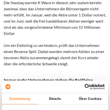
Die Nasdaq warnte K Wave in diesem Jahr zudem bereits
zweimal, dass das Unternehmen die Börsenregeln nicht
mehr erfüllt. Im Januar, weil die Aktie unter 1 Dollar notiert,
und im Juni, weil die frei handelbaren Aktien weniger wert
sind als das vorgeschriebene Minimum von 15 Millionen
Dollar.
Um ein Delisting zu verhindern, prüft das Unternehmen
einen Reverse Split. Dabei werden mehrere Aktien zu einer
teureren Aktie zusammengelegt, damit der Kurs wieder
über die erforderliche Schwelle steigt.
Immer mehr Unternehmen ziehen die Reißleine
K Wave ist längst nicht das einzige Unternehmen, das seine
digitalen Coins verkauft. Der Chiphersteller Sequans
Zustimmung
Details
Über Cookies
machte im November, kurz nach Beginn des Krypto-
Winters, den Anfang und veräußerte 970 Bitcoins, um