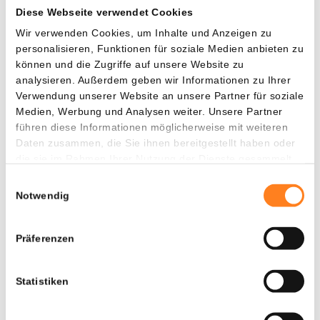
Diese Webseite verwendet Cookies
damit die Hälfte seiner Schulden von 189 Millionen Dollar
zu tilgen.
Wir verwenden Cookies, um Inhalte und Anzeigen zu
personalisieren, Funktionen für soziale Medien anbieten zu
können und die Zugriffe auf unsere Website zu
Danach folgten weitere Fälle. Nakamoto Holdings
analysieren. Außerdem geben wir Informationen zu Ihrer
verkaufte Bitcoins mit einem Verlust von rund 40 Prozent,
Verwendung unserer Website an unsere Partner für soziale
um den laufenden Betrieb zu finanzieren. Selbst Strategy
Medien, Werbung und Analysen weiter. Unsere Partner
meldete den ersten Verkauf seit vier Jahren – den zweiten
führen diese Informationen möglicherweise mit weiteren
Verkauf überhaupt –, auch wenn es nur um 32 Coins ging.
Daten zusammen, die Sie ihnen bereitgestellt haben oder
die sie im Rahmen Ihrer Nutzung der Dienste gesammelt
Saylors Unternehmen verfügt inzwischen allerdings über
haben.
Einwilligungsauswahl
ein Bitcoin-Verkaufsprogramm, über das es bis zu 1,25
Notwendig
Milliarden Dollar am Markt platzieren darf, vor allem um
Mittel für Dividendenzahlungen freizusetzen.
Präferenzen
Auch viele Miner haben große Bitcoin-Bestände verkauft.
Wie K Wave Media tauschen zudem zahlreiche Anbieter
Statistiken
den digitalen Coin gegen KI ein. Sie verfügen bereits über
große Rechenzentren mit hoher Rechenleistung und