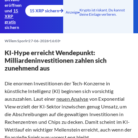
eröffnen
Krypto ist riskant. Du kannst
und
15
15 XRP sichern
Anzeige
deine Einlage verlieren.
XRP
gratis
sichern
Willem Spork
27-06-2026
16:03
KI-Hype erreicht Wendepunkt:
Milliardeninvestitionen zahlen sich
zunehmend aus
Die enormen Investitionen der Tech-Konzerne in
künstliche Intelligenz (KI) beginnen sich vorsichtig
auszuzahlen. Laut einer
neuen Analyse
von Exponential
View erzielt der KI-Sektor inzwischen genug Umsatz, um
die Abschreibungen auf die gewaltigen Investitionen in
Rechenzentren und Chips zu decken. Damit scheint im KI-
Wettlauf ein wichtiger Meilenstein erreicht, auch wenn der
finanzielle Spielraum vorerst eng bleibt.