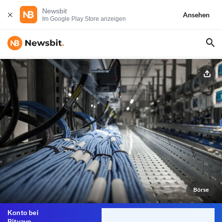
Newsbit
Ansehen
Im Google Play Store anzeigen
Börse
Konto bei
Bitvavo