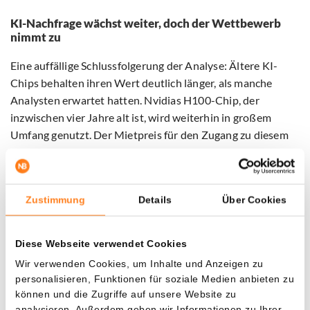
KI-Nachfrage wächst weiter, doch der Wettbewerb
nimmt zu
Eine auffällige Schlussfolgerung der Analyse: Ältere KI-
Chips behalten ihren Wert deutlich länger, als manche
Analysten erwartet hatten. Nvidias H100-Chip, der
inzwischen vier Jahre alt ist, wird weiterhin in großem
Umfang genutzt. Der Mietpreis für den Zugang zu diesem
Chip liegt sogar noch bei rund 80 Prozent des
ursprünglichen Preisniveaus.
Zustimmung
Details
Über Cookies
Das spricht dafür, dass die Nachfrage nach KI-
Rechenleistung weiterhin größer ist als das verfügbare
Angebot.
Diese Webseite verwendet Cookies
Wir verwenden Cookies, um Inhalte und Anzeigen zu
Gleichzeitig wechseln immer mehr Nutzer zu günstigeren
personalisieren, Funktionen für soziale Medien anbieten zu
Open-Source- und chinesischen KI-Modellen wie
können und die Zugriffe auf unsere Website zu
DeepSeek. Daten von OpenRouter zufolge ist der Anteil
analysieren. Außerdem geben wir Informationen zu Ihrer