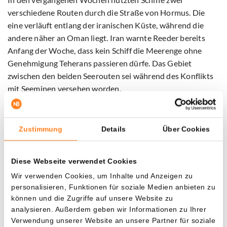
verschiedene Routen durch die Straße von Hormus. Die
eine verläuft entlang der iranischen Küste, während die
andere näher an Oman liegt. Iran warnte Reeder bereits
Anfang der Woche, dass kein Schiff die Meerenge ohne
Genehmigung Teherans passieren dürfe. Das Gebiet
zwischen den beiden Seerouten sei während des Konflikts
mit Seeminen versehen worden.
Dennoch setzte die Schifffahrt auch vor dem
Waffenstillstand zwischen Iran und den Vereinigten
Zustimmung
Details
Über Cookies
Staaten ihren Betrieb fort. Über die südliche Route entlang
Omans transportierten Tanker täglich Millionen Barrel Öl.
Diese Webseite verwendet Cookies
Viele Schiffe taten dies nachts und mit ausgeschalteten
Wir verwenden Cookies, um Inhalte und Anzeigen zu
Ortungssystemen, sodass ihre Bewegungen kaum sichtbar
personalisieren, Funktionen für soziale Medien anbieten zu
waren. Auch in den vergangenen Tagen, einschließlich
können und die Zugriffe auf unsere Website zu
Samstag, schien der Verkehr weiterhin beide Routen zu
analysieren. Außerdem geben wir Informationen zu Ihrer
nutzen.
Verwendung unserer Website an unsere Partner für soziale