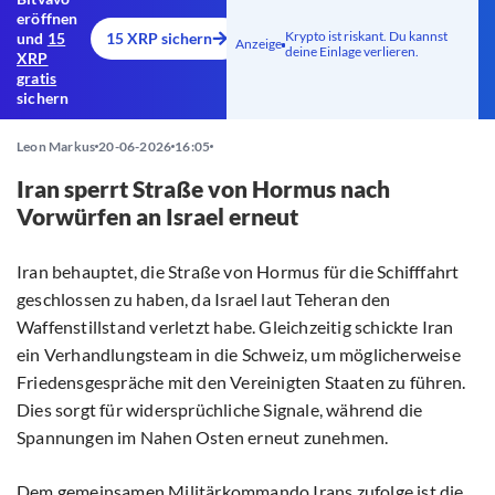
eröffnen
Krypto ist riskant. Du kannst
und
15
15 XRP sichern
Anzeige
deine Einlage verlieren.
XRP
gratis
sichern
Leon Markus
20-06-2026
16:05
Iran sperrt Straße von Hormus nach
Vorwürfen an Israel erneut
Iran behauptet, die Straße von Hormus für die Schifffahrt
geschlossen zu haben, da Israel laut Teheran den
Waffenstillstand verletzt habe. Gleichzeitig schickte Iran
ein Verhandlungsteam in die Schweiz, um möglicherweise
Friedensgespräche mit den Vereinigten Staaten zu führen.
Dies sorgt für widersprüchliche Signale, während die
Spannungen im Nahen Osten erneut zunehmen.
Dem gemeinsamen Militärkommando Irans zufolge ist die