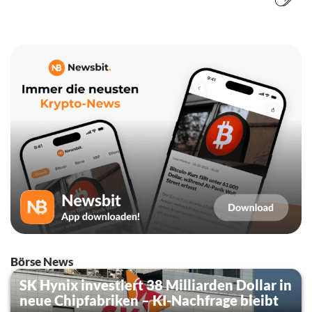
Börse News
SK Hynix investiert 38 Milliarden Dollar in
neue Chipfabriken – KI-Nachfrage bleibt