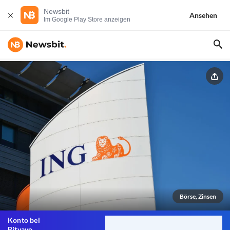
Newsbit
Ansehen
Im Google Play Store anzeigen
Börse, Zinsen
Konto bei
Bitvavo