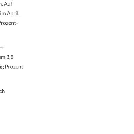
h. Auf
im April.
Prozent-
er
um 3,8
ig Prozent
ch