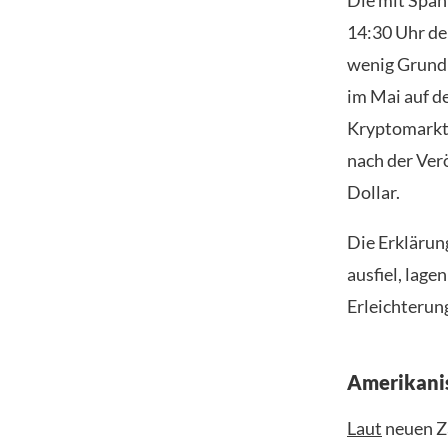
Die mit Spa
14:30 Uhr deu
wenig Grund z
im Mai auf d
Kryptomarkt 
nach der Verö
Dollar.
Die Erklärung
ausfiel, lag
Erleichterun
Amerikanis
Laut
neuen Za