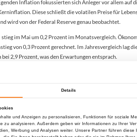
igenden Inflation fokussierten sich Anleger vor allem auf d
rninflation. Diese schließt die volatilen Preise für Leben
und wird von der Federal Reserve genau beobachtet.
 stieg im Mai um 0,2 Prozent im Monatsvergleich. Ökono
stieg von 0,3 Prozent gerechnet. Im Jahresvergleich lag di
n bei 2,9 Prozent, was den Erwartungen entsprach.
igere Monatswert wurde von Anlegern als positives Signal
. Er deutet darauf hin, dass der zugrunde liegende Prei
Details
k ansteigt als befürchtet. Unmittelbar nach der Veröffentl
 Bitcoin-Kurs von etwa 61.000 Dollar auf fast 61.900 Dolla
ookies
em Prozent innerhalb weniger Minuten.
halte und Anzeigen zu personalisieren, Funktionen für soziale M
ite zu analysieren. Außerdem geben wir Informationen zu Ihrer V
edien, Werbung und Analysen weiter. Unsere Partner führen diese
die Sie ihnen bereitgestellt haben oder die sie im Rahmen Ihrer