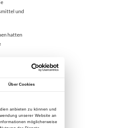
ie
smittel und
men hatten
e
sdruck
Über Cookies
ichung
r, ein Anstieg
edien anbieten zu können und
erwendung unserer Website an
 Informationen möglicherweise
 Nutzung der Dienste