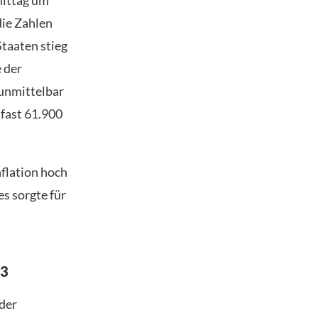
mittag um
die Zahlen
Staaten stieg
 der
 unmittelbar
 fast 61.900
nflation hoch
s sorgte für
23
 der