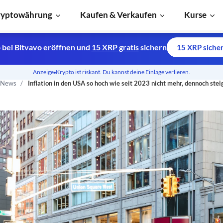
ryptowährung
Kaufen & Verkaufen
Kurse
 bei Bitvavo eröffnen und
15 XRP gratis
sichern
15 XRP siche
Anzeige
Krypto ist riskant. Du kannst deine Einlage verlieren.
n News
Inflation in den USA so hoch wie seit 2023 nicht mehr, dennoch steig