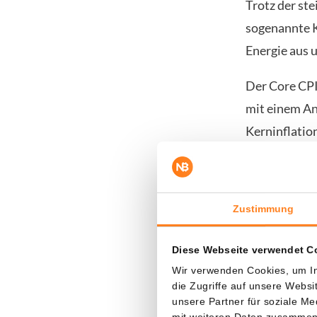
Trotz der ste
sogenannte Ke
Energie aus 
Der Core CPI
mit einem An
Kerninflatio
Dieser niedr
wahrgenommen
Zustimmung
weniger star
kletterte der
Diese Webseite verwendet C
von über ein
Wir verwenden Cookies, um In
die Zugriffe auf unsere Webs
unsere Partner für soziale M
mit weiteren Daten zusammen, 