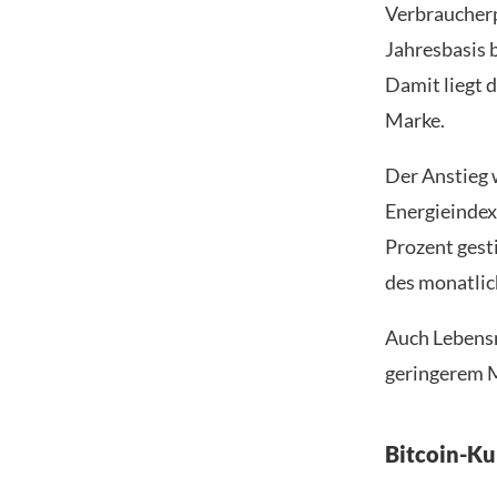
Verbraucherp
Jahresbasis b
Damit liegt d
Marke.
Der Anstieg 
Energieindex
Prozent gest
des monatlic
Auch Lebensm
geringerem 
Bitcoin-Kur