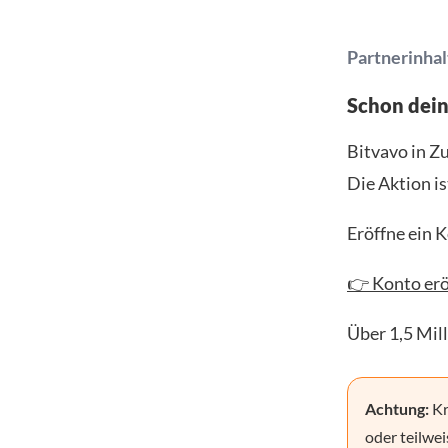
Partnerinhal
Schon dei
Bitvavo in Z
Die Aktion is
Eröffne ein 
👉 Konto erö
Über 1,5 Mil
Achtung:
Kr
oder teilwei