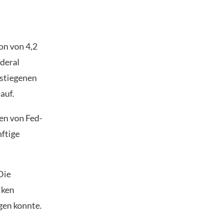
on von 4,2
ederal
estiegenen
auf.
en von Fed-
nftige
Die
iken
gen konnte.