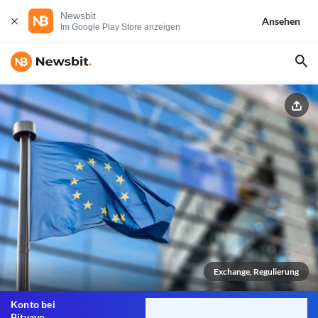
Newsbit
Ansehen
Im Google Play Store anzeigen
Exchange, Regulierung
Konto bei
Bitvavo