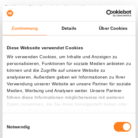
Erhält eine Plattform keine Lizenz, könnte sie gezwungen
werden, in Europa den Betrieb einzustellen. Kunden
müssten dann zu einem anderen Anbieter wechseln.
Zustimmung
Details
Über Cookies
In Frankreich drohen beim Anbieten von Kryptodiensten
ohne Lizenz bis zu zwei Jahre Haft und eine Geldstrafe von
Diese Webseite verwendet Cookies
30.000 Euro, so
warnte
die französische Aufsichtsbehörde
Wir verwenden Cookies, um Inhalte und Anzeigen zu
AMF im Februar.
personalisieren, Funktionen für soziale Medien anbieten zu
können und die Zugriffe auf unsere Website zu
Bekannte Namen wie Bitget und Binance warten noch auf
analysieren. Außerdem geben wir Informationen zu Ihrer
die Genehmigung, und laut OKX sind rund 60 Prozent der
Verwendung unserer Website an unsere Partner für soziale
europäischen Nutzer noch auf Plattformen ohne MiCA-
Medien, Werbung und Analysen weiter. Unsere Partner
führen diese Informationen möglicherweise mit weiteren
Lizenz aktiv.
Daten zusammen, die Sie ihnen bereitgestellt haben oder
die sie im Rahmen Ihrer Nutzung der Dienste gesammelt
haben.
Partnerinhalt
Einwilligungsauswahl
Notwendig
Schon deine 15 XRP als Willkommensbonus