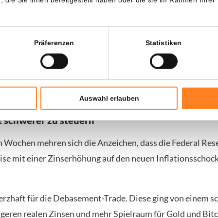
s die Fed letztendlich dem politischen Druck aus dem W
ürde.
Präferenzen
Statistiken
Kern der Dollar-Debasement-Trade. Die Erwartung, dass
ank zu niedrigeren Zinsen drängen würde, was den Dollar
ive Wertspeicher begünstigen würde.
Auswahl erlauben
t schwerer zu steuern
en Wochen mehren sich die Anzeichen, dass die Federal Res
se mit einer Zinserhöhung auf den neuen Inflationsschock
erzhaft für die Debasement-Trade. Diese ging von einem 
igeren realen Zinsen und mehr Spielraum für Gold und Bitc