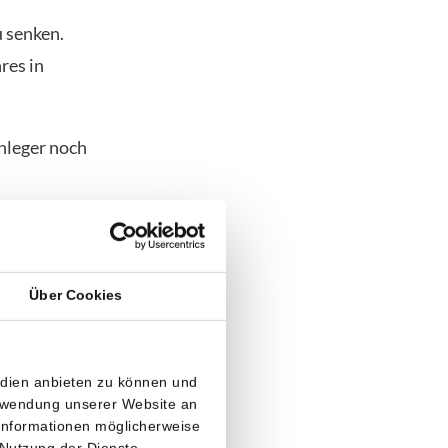
u senken.
res in
Anleger noch
Über Cookies
m etwa 0,60
as im Grunde
edien anbieten zu können und
erwendung unserer Website an
 Zinsen
 Informationen möglicherweise
or von der
 Nutzung der Dienste