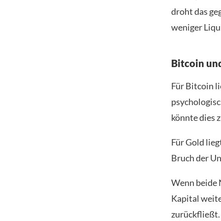
droht das geg
weniger Liqui
Bitcoin un
Für Bitcoin l
psychologisc
könnte dies 
Für Gold lieg
Bruch der Un
Wenn beide N
Kapital weit
zurückfließt.