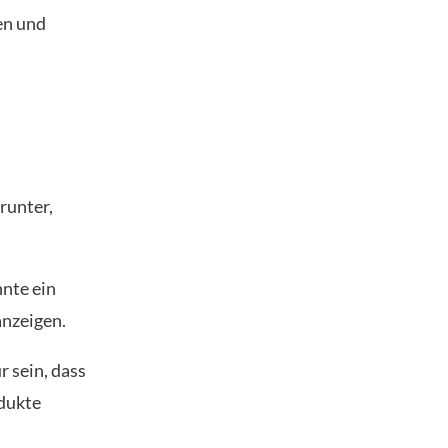
sen und
runter,
nnte ein
anzeigen.
 sein, dass
odukte