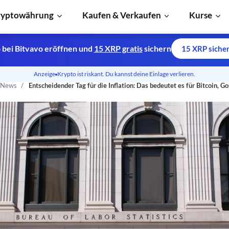
ryptowährung
Kaufen & Verkaufen
Kurse
 bei Bitvavo eröffnen und
15 XRP gratis
sichern
15 XRP siche
Anzeige
Krypto ist riskant. Du kannst deine Einlage verlieren.
n News
Entscheidender Tag für die Inflation: Das bedeutet es für Bitcoin, G