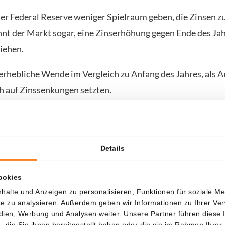
er Federal Reserve weniger Spielraum geben, die Zinsen z
nnt der Markt sogar, eine Zinserhöhung gegen Ende des Jah
ziehen.
 erhebliche Wende im Vergleich zu Anfang des Jahres, als 
h auf Zinssenkungen setzten.
en belasten Debasement-Trade
Details
insen in den USA sind in den vergangenen sechs Wochen u
kte
gestiegen
. Das ist der inflationsbereinigte Zinssatz, w
ookies
eutet, dass Kapital teurer geworden ist.
halte und Anzeigen zu personalisieren, Funktionen für soziale M
ite zu analysieren. Außerdem geben wir Informationen zu Ihrer V
ig für den US-Dollar, aber ungünstig für Anlagen, die keine
edien, Werbung und Analysen weiter. Unsere Partner führen diese
e Gold und Bitcoin. Gerade diese Anlagen profitierten zuv
die Sie ihnen bereitgestellt haben oder die sie im Rahmen Ihrer