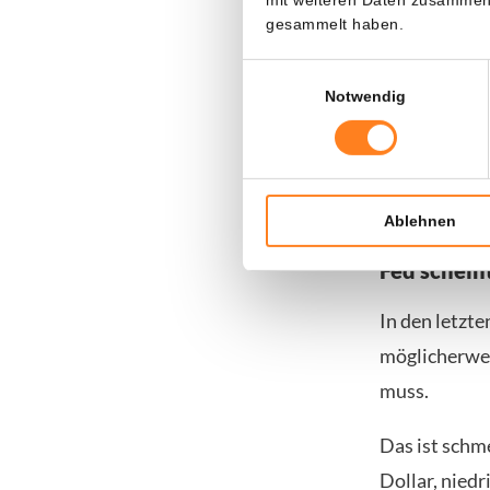
gesammelt haben.
Annahme, das
nachgeben w
Einwilligungsauswahl
Notwendig
Das war der 
die Zentralb
und alternat
Ablehnen
Fed schein
In den letzt
möglicherwei
muss.
Das ist schm
Dollar, niedr