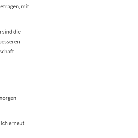
betragen, mit
 sind die
 besseren
schaft
 morgen
ich erneut