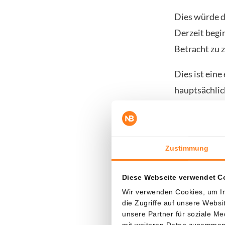
Dies würde d
Derzeit begi
Betracht zu 
Dies ist eine
hauptsächlic
Reale Zins
Zustimmung
Die realen Z
Prozentpun
Diese Webseite verwendet C
genommen bed
Wir verwenden Cookies, um In
die Zugriffe auf unsere Webs
Das ist günst
unsere Partner für soziale M
abwerfen, wi
mit weiteren Daten zusammen, 