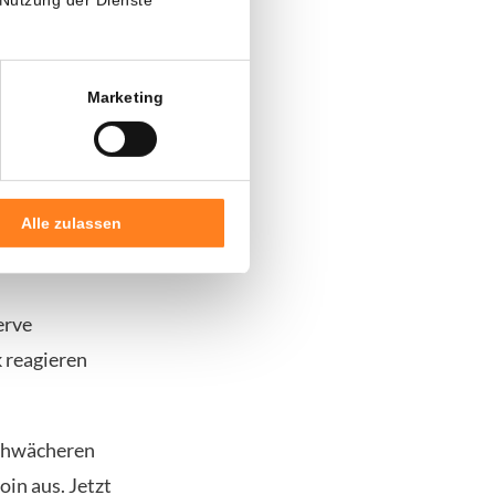
eißen Haus
Marketing
 Donald Trump
 schwächen
Alle zulassen
erve
 reagieren
schwächeren
oin aus. Jetzt