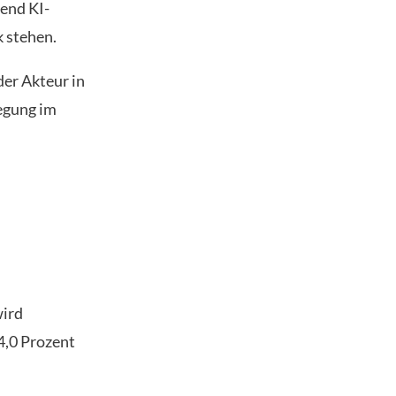
end KI-
 stehen.
der Akteur in
wegung im
wird
4,0 Prozent