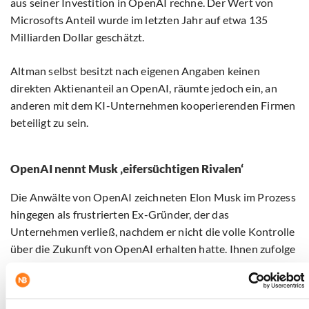
aus seiner Investition in OpenAI rechne. Der Wert von
Microsofts Anteil wurde im letzten Jahr auf etwa 135
Milliarden Dollar geschätzt.
Altman selbst besitzt nach eigenen Angaben keinen
direkten Aktienanteil an OpenAI, räumte jedoch ein, an
anderen mit dem KI-Unternehmen kooperierenden Firmen
beteiligt zu sein.
OpenAI nennt Musk ‚eifersüchtigen Rivalen‘
Die Anwälte von OpenAI zeichneten Elon Musk im Prozess
hingegen als frustrierten Ex-Gründer, der das
Unternehmen verließ, nachdem er nicht die volle Kontrolle
über die Zukunft von OpenAI erhalten hatte. Ihnen zufolge
verwandelte sich Musk danach von einem Verbündeten zu
einem Konkurrenten, indem er sein eigenes KI-
Unternehmen xAI gründete.