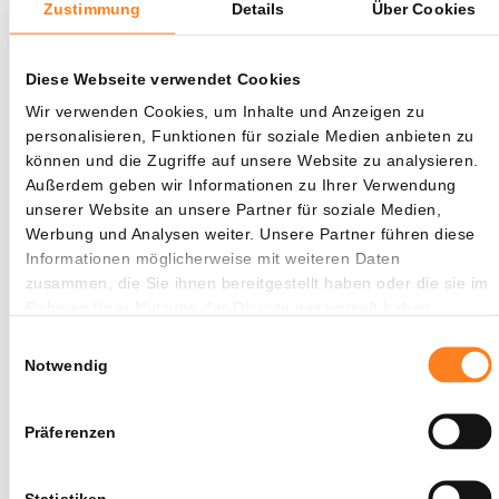
Zustimmung
Details
Über Cookies
Auch Sam Altman und Greg Brockman äußerten scharfe
Kritik an Musks Führungsstil. Sie beschrieben ihn als
Diese Webseite verwendet Cookies
impulsiv, dominant und schnell frustriert, wenn
Wir verwenden Cookies, um Inhalte und Anzeigen zu
Entscheidungen nicht zu seinen Gunsten ausfielen.
personalisieren, Funktionen für soziale Medien anbieten zu
können und die Zugriffe auf unsere Website zu analysieren.
Brockman kritisierte während seiner Aussage zudem
Außerdem geben wir Informationen zu Ihrer Verwendung
Musks Verständnis von künstlicher Intelligenz. „Er versteht
unserer Website an unsere Partner für soziale Medien,
Raketen und Elektroautos“, sagte der OpenAI-Präsident.
Werbung und Analysen weiter. Unsere Partner führen diese
Informationen möglicherweise mit weiteren Daten
„Aber wie KI wirklich funktioniert, das hat er meiner
zusammen, die Sie ihnen bereitgestellt haben oder die sie im
Meinung nach noch nicht begriffen.“
Rahmen Ihrer Nutzung der Dienste gesammelt haben.
Einwilligungsauswahl
Musks Konflikt mit OpenAI ist noch nicht vorbei
Notwendig
Der Streit von Musk mit OpenAI ist alles andere als
Präferenzen
beendet. Sein Unternehmen xAI führt ebenfalls separate
Klagen gegen Altmans Firma, mit Vorwürfen rund um
Diebstahl von Geschäftsgeheimnissen und
Statistiken