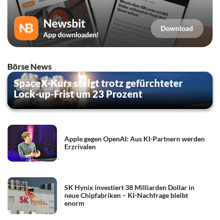
Börse News
SpaceX-Kurs steigt trotz gefürchteter
Lock-up-Frist um 23 Prozent
Apple gegen OpenAI: Aus KI-Partnern werden
Erzrivalen
SK Hynix investiert 38 Milliarden Dollar in
neue Chipfabriken – KI-Nachfrage bleibt
enorm