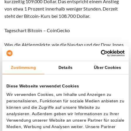
kurzzeitig 109.000 Dollar. Das entspricht einem Anstieg
von etwa 1 Prozent innerhalb weniger Stunden. Derzeit
steht der Bitcoin-Kurs bei 108.700 Dollar.
Tageschart Bitcoin – CoinGecko
Was die Aktienmärkte, wie die Nasdaq und der Dow Jones,
davon halten werden, sehen wir morgen. Die Erwartung ist,
dass wir einen milden Anstieg sehen werden. Besonders
wenn Nachrichten über konkrete Handelsabkommen
Zustimmung
Details
Über Cookies
herauskommen, sind größere Kurssteigerungen gut
möglich.
Diese Webseite verwendet Cookies
Sichern Sie sich jetzt Ihren 10 € Bonus – exklusiv mit
Wir verwenden Cookies, um Inhalte und Anzeigen zu
Bitvavo powered by Hyphe
personalisieren, Funktionen für soziale Medien anbieten zu
können und die Zugriffe auf unsere Website zu
Profitieren Sie von der einzigartigen Partnerschaft
analysieren. Außerdem geben wir Informationen zu Ihrer
zwischen Newsbit und
Bitvavo powered by Hyphe
:
Verwendung unserer Website an unsere Partner für soziale
Eröffnen Sie über den Button unten Ihr Konto, tätigen Sie
Medien, Werbung und Analysen weiter. Unsere Partner