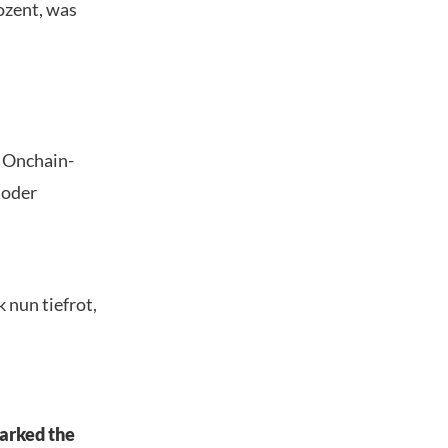
ozent, was
 Onchain-
 oder
 nun tiefrot,
marked the