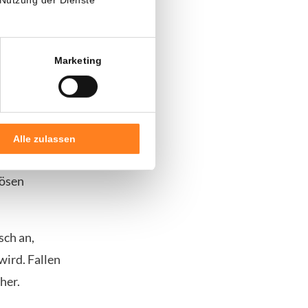
Marketing
kt. Am
26.
 das
Alle zulassen
leistung
lösen
sch an,
wird. Fallen
her.