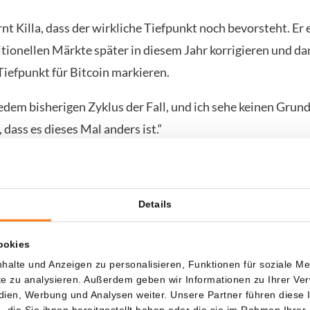
t Killa, dass der wirkliche Tiefpunkt noch bevorsteht. Er 
itionellen Märkte später in diesem Jahr korrigieren und d
Tiefpunkt für Bitcoin markieren.
edem bisherigen Zyklus der Fall, und ich sehe keinen Grund
dass es dieses Mal anders ist.“
 Edwards, der Gründer des Bitcoin-Fonds Capriole Investm
n Schwierigkeiten sind. „Bitcoin handelt wieder an den
Details
osten. Miner arbeiten derzeit im Durchschnitt kostendeck
ookies
ätzt die Produktionskosten auf etwa 61.200 Dollar (52.700
halte und Anzeigen zu personalisieren, Funktionen für soziale M
ite zu analysieren. Außerdem geben wir Informationen zu Ihrer V
tromkosten auf 48.965 Dollar (42.200 Euro). Die Marge von
edien, Werbung und Analysen weiter. Unsere Partner führen diese
m niedrigsten Stand der letzten zwei Jahre.
die Sie ihnen bereitgestellt haben oder die sie im Rahmen Ihrer