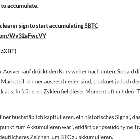
 to accumulate.
 clearer sign to start accumulating
$BTC
r.com/Wv32aFwcVY
llaXBT)
r Ausverkauf drückt den Kurs weiter nach unten. Sobald d
Marktteilnehmer ausgeschieden sind, trocknet jedoch de
k aus. In früheren Zyklen fiel dieser Moment oft mit dem 
ner buchstäblich kapitulieren, ein historisches Signal, das
tpunkt zum Akkumulieren war”, erklärt der pseudonyme Tra
n deutlicheres Zeichen, um BTC zu akkumulieren.”