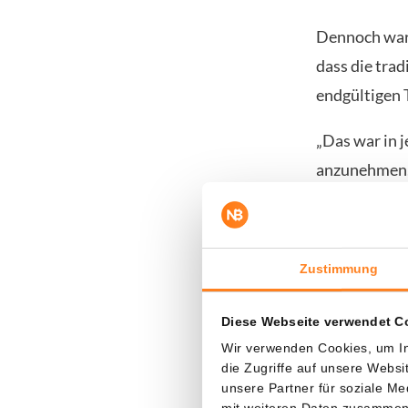
Dennoch warn
dass die trad
endgültigen 
„Das war in j
anzunehmen, 
Auch Charles
dass Miner i
Zustimmung
Produktionsk
er auf X.
Diese Webseite verwendet C
Capriole sch
Wir verwenden Cookies, um In
die Zugriffe auf unsere Webs
die reinen S
unsere Partner für soziale M
liegt nahe de
mit weiteren Daten zusammen, 