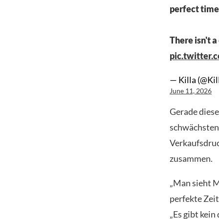
perfect time
There isn't a
pic.twitte
— Killa (@Ki
June 11, 2026
Gerade diese
schwächsten 
Verkaufsdruc
zusammen.
„Man sieht Mi
perfekte Zei
„Es gibt kei