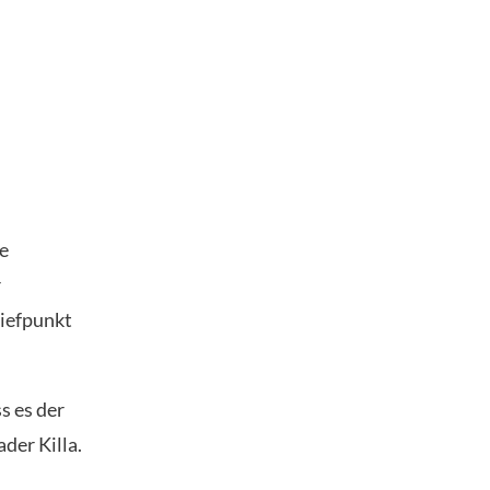
ie
r
Tiefpunkt
s es der
der Killa.