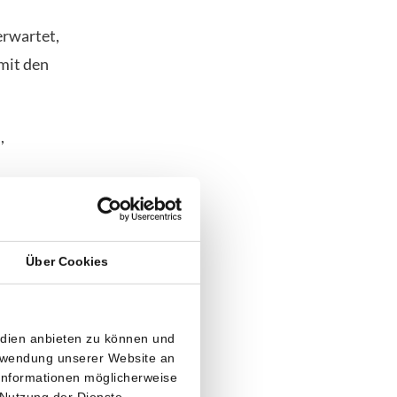
erwartet,
amit den
,
ents, sieht,
Über Cookies
end“, schrieb
 Euro) und
edien anbieten zu können und
erwendung unserer Website an
 4,67 Prozent
 Informationen möglicherweise
 Nutzung der Dienste