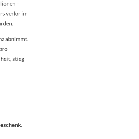
llionen –
rs
verlor im
urden.
enz abnimmt.
 pro
eit, stieg
Geschenk
.