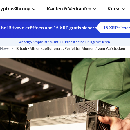
ryptowährung
Kaufen & Verkaufen
Kurse
 bei Bitvavo eröffnen und
15 XRP gratis
sichern
15 XRP siche
Anzeige
Krypto ist riskant. Du kannst deine Einlage verlieren.
n News
Bitcoin-Miner kapitulieren: „Perfekter Moment” zum Aufstocken