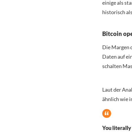
einige als s
historisch al
Bitcoin op
Die Margen d
Daten auf ei
schalten Mas
Laut der Anal
ähnlich wie 
You literally