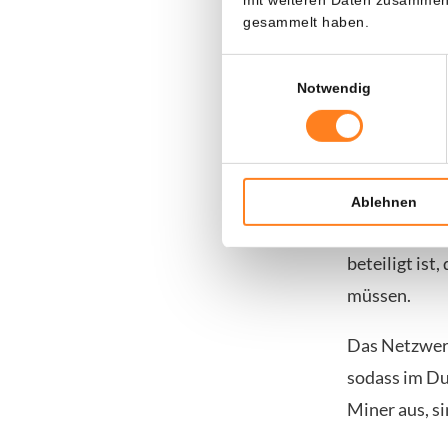
gesammelt haben.
Einwilligungsauswahl
Schwierigk
Notwendig
Das Ausschei
Sonntag war 
Beim Mining 
Ablehnen
Netzwerk, wo
beteiligt ist
müssen.
Das Netzwerk
sodass im Du
Miner aus, s