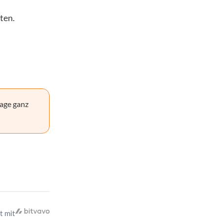
ten.
age ganz
t mit