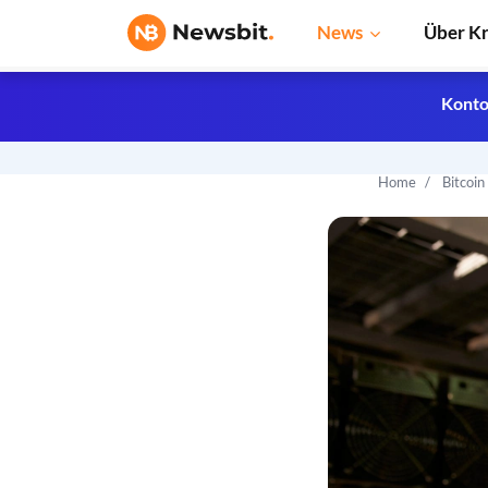
News
Über K
Konto
Home
Bitcoi