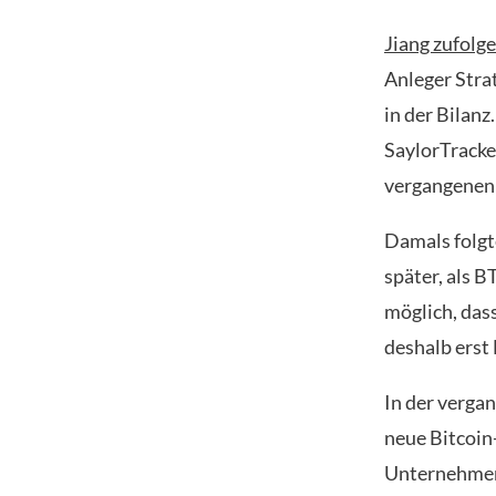
Jiang zufolge
Anleger Stra
in der Bilan
SaylorTracke
vergangenen 
Damals folgt
später, als B
möglich, das
deshalb erst
In der verga
neue Bitcoin
Unternehmen 