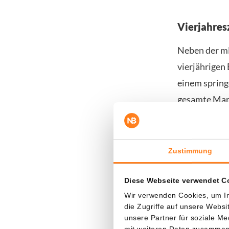
Vierjahres
Neben der mN
vierjährigen 
einem springe
gesamte Mark
Auf Basis di
Dollar um den
Zustimmung
zeitlichen Ei
rechnet er z
Diese Webseite verwendet C
bis 44.000 U
Wir verwenden Cookies, um In
die Zugriffe auf unsere Webs
Seine pessim
unsere Partner für soziale M
mit weiteren Daten zusammen, 