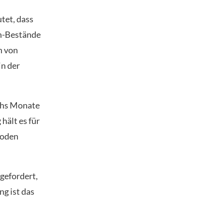
tet, dass
in-Bestände
n von
in der
echs Monate
hält es für
Boden
gefordert,
g ist das