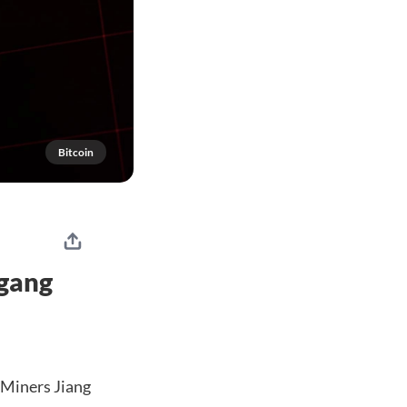
Bitcoin
kgang
 Miners Jiang