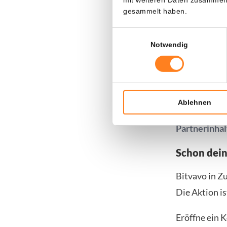
Signale auf 
gesammelt haben.
etwa darauf,
Einwilligungsauswahl
notiert, eine
Notwendig
Kursschwäche
Reserve erhö
Anlagen wie 
Ablehnen
Partnerinhal
Schon dei
Bitvavo in Z
Die Aktion is
Eröffne ein 