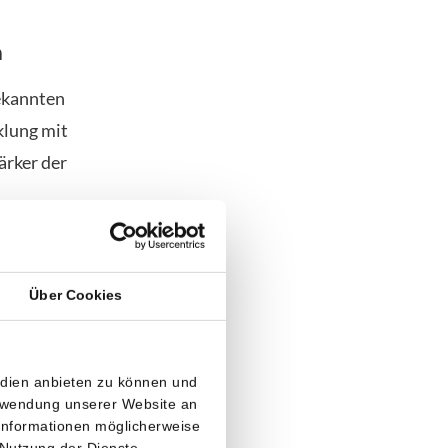
n
ekannten
klung mit
ärker der
a 44.016 US-
 bei der
Über Cookies
se. Deshalb
 von 42.000
edien anbieten zu können und
erwendung unserer Website an
 mehrere
 Informationen möglicherweise
 Nutzung der Dienste