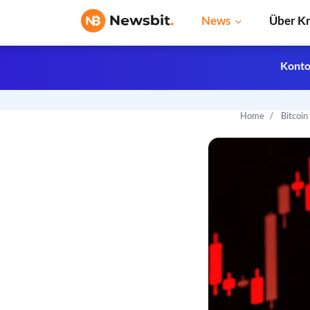
News
Über K
Konto
Home
Bitcoi