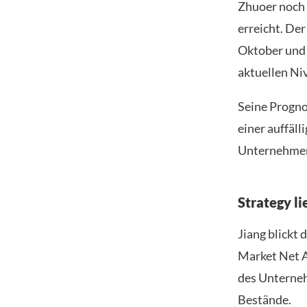
Zhuoer noch 
erreicht. De
Oktober und 
aktuellen Ni
Seine Progno
einer auffäl
Unternehmen
Strategy l
Jiang blickt 
Market Net A
des Unterneh
Bestände.