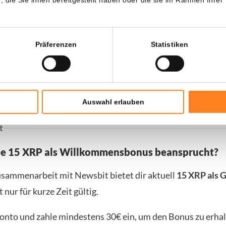
anhaltende Schwäche hindeuten. Marktanalysten verwiesen
 dass Bitcoin im Bereich des gleitenden 200-Wochen-Durc
m Niveau, das in früheren Zyklen häufig längeren Phasen d
Präferenzen
Statistiken
 vorausging. Auch die straffere Zinspolitik der US-Noten
ht nach Einschätzung von Analysten den Druck auf risikor
Bitcoin.
Auswahl erlauben
t
ne 15 XRP als Willkommensbonus beansprucht?
usammenarbeit mit Newsbit bietet dir aktuell
15 XRP als 
t nur für kurze Zeit gültig.
Konto und zahle mindestens 30€ ein, um den Bonus zu erhal