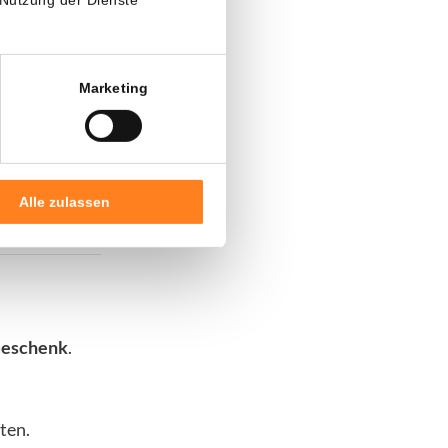
 zuletzt
hschnitts
er
Marketing
bank Federal
eiche
Alle zulassen
Geschenk
.
ten.