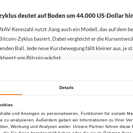
zyklus deutet auf Boden um 44.000 US-Dollar hi
AV-Kennzahl nutzt Jiang auch ein Modell, das auf dem b
Bitcoin-Zyklus basiert. Dabei vergleicht er die Kursentwic
nden Ball. Jede neue Kursbewegung fällt kleiner aus, je st
twert von Bitcoin wächst.
eses Modells kommt er auf einen möglichen Boden bei etw
 31. Oktober. Er betont allerdings selbst, dass sein Modell
Details
nordnung zuverlässiger ist als bei der exakten Kursprogno
wischen Oktober und Dezember mit einer breiteren Spanne
ookies
S-Dollar.
halte und Anzeigen zu personalisieren, Funktionen für soziale M
ite zu analysieren. Außerdem geben wir Informationen zu Ihrer V
istische Einschätzung kommt zu einem Zeitpunkt, an dem
edien, Werbung und Analysen weiter. Unsere Partner führen diese
die Sie ihnen bereitgestellt haben oder die sie im Rahmen Ihrer