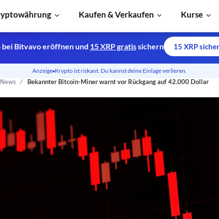
ryptowährung
Kaufen & Verkaufen
Kurse
 bei Bitvavo eröffnen und
15 XRP gratis
sichern
15 XRP siche
Anzeige
Krypto ist riskant. Du kannst deine Einlage verlieren.
n News
Bekannter Bitcoin-Miner warnt vor Rückgang auf 42.000 Dollar