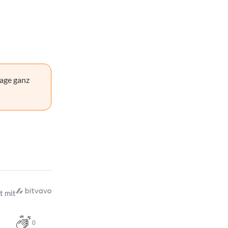
age ganz
t mit
0