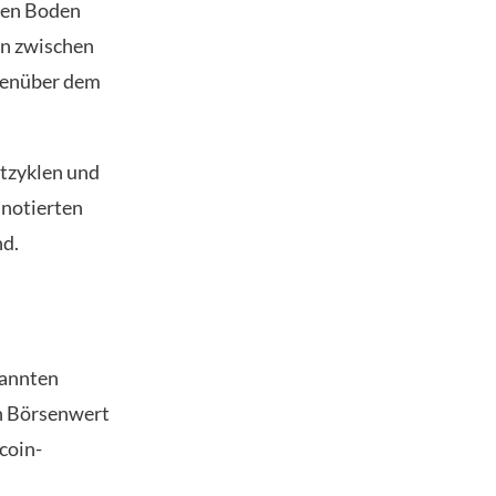
hren Boden
in zwischen
egenüber dem
ktzyklen und
nnotierten
nd.
nannten
en Börsenwert
coin-