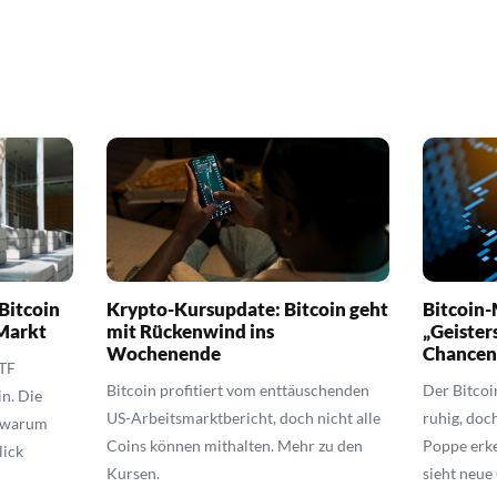
Bitcoin
Krypto-Kursupdate: Bitcoin geht
Bitcoin-
Markt
mit Rückenwind ins
„Geister
Wochenende
Chance
ETF
Bitcoin profitiert vom enttäuschenden
Der Bitcoi
in. Die
US-Arbeitsmarktbericht, doch nicht alle
ruhig, doc
, warum
Coins können mithalten. Mehr zu den
Poppe erke
lick
Kursen.
sieht neue