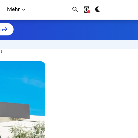
Mehr
rn
it