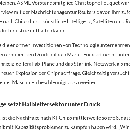
leiben. ASML-Vorstandsmitglied Christophe Fouquet war
erview mit der Nachrichtenagentur Reuters davor. Ihm zuf
 nach Chips durch künstliche Intelligenz, Satelliten und R
s die Industrie mithalten kann.
 die enormen Investitionen von Technologieunternehmen 
n erhöhen den Druck auf den Markt. Fouquet nennt unte
hrgeizige TeraFab-Pläne und das Starlink-Netzwerk als m
r neuen Explosion der Chipnachfrage. Gleichzeitig versuch
einer Maschinen beschleunigt auszuweiten.
ge setzt Halbleitersektor unter Druck
ist die Nachfrage nach KI-Chips mittlerweile so groß, das
eit mit Kapazitätsproblemen zu kämpfen haben wird. „Wi