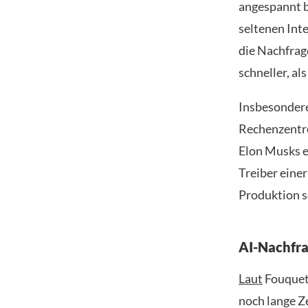
angespannt b
seltenen Int
die Nachfrage
schneller, al
Insbesondere
Rechenzentre
Elon Musks e
Treiber eine
Produktion s
AI-Nachfra
Laut
Fouquet 
noch lange Z