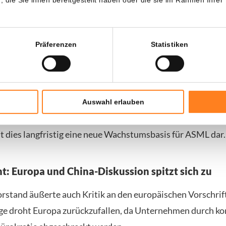
nen können noch kleinere und leistungsfähigere Chips hers
n ersten Kunden, die die Technologie einsetzen. Trotz Bede
Präferenzen
Statistiken
 erwartet ASML, dass der Markt die Technologie letztendl
us entwickelt das Unternehmen neue Geräte für das Adva
Auswahl erlauben
amit können große KI-Chips effizienter produziert werden
lt dies langfristig eine neue Wachstumsbasis für ASML dar.
: Europa und China-Diskussion spitzt sich zu
stand äußerte auch Kritik an den europäischen Vorschri
lge droht Europa zurückzufallen, da Unternehmen durch k