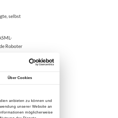
gte, selbst
 ASML-
de Roboter
ipnachfrage
Über Cookies
apazität der
edien anbieten zu können und
ps, die mit
erwendung unserer Website an
onaten
 Informationen möglicherweise
 Nutzung der Dienste