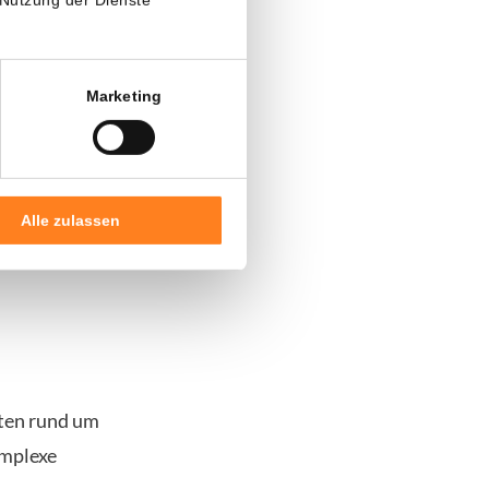
tellen. Intel
nken über die
Marketing
ich breit
nced
Alle zulassen
. Laut
ften rund um
omplexe