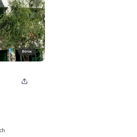
Börse
ch