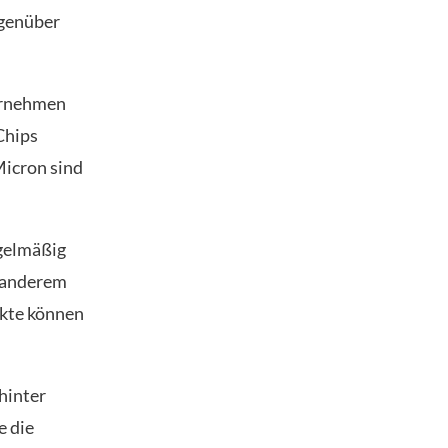
egenüber
ternehmen
Chips
Micron sind
gelmäßig
r anderem
ekte können
 hinter
e die