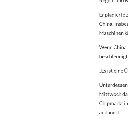
Regeln und B
Er plädierte
China. Insbe
Maschinen kö
Wenn China k
beschleunigt
„Es ist eine 
Unterdessen
Mittwoch das 
Chipmarkt im
andauert.