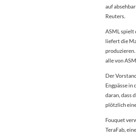
auf absehbar
Reuters.
ASML spielt 
liefert die M
produzieren.
alle von ASM
Der Vorstand
Engpässe in 
daran, dass 
plötzlich ei
Fouquet verw
TeraFab, eine