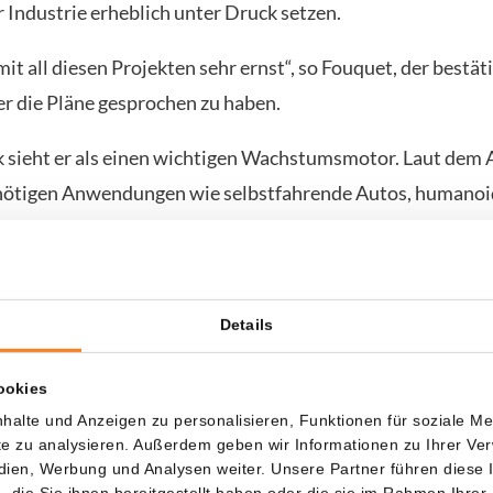
 Industrie erheblich unter Druck setzen.
mit all diesen Projekten sehr ernst“, so Fouquet, der bestäti
r die Pläne gesprochen zu haben.
k sieht er als einen wichtigen Wachstumsmotor. Laut dem
nötigen Anwendungen wie selbstfahrende Autos, humanoi
me letztlich alle schnelle Datenverbindungen, was die Ch
t.
Details
ration von ASML-Maschinen kommt
ookies
 arbeitet ASML an neuer Technologie, um die Produktionsk
halte und Anzeigen zu personalisieren, Funktionen für soziale M
r weiter zu erhöhen. Fouquet erwartet, dass die ersten Chi
ite zu analysieren. Außerdem geben wir Informationen zu Ihrer V
igh-NA EUV-Maschinen produziert werden, in wenigen M
edien, Werbung und Analysen weiter. Unsere Partner führen diese
die Sie ihnen bereitgestellt haben oder die sie im Rahmen Ihrer