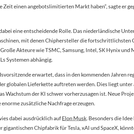
e Zeit einen angebotslimitierten Markt haben“, sagte er g
dabei eine entscheidende Rolle. Das niederländische Un
aschinen, mit denen Chiphersteller die fortschrittlichsten 
 Große Akteure wie TSMC, Samsung, Intel, SK Hynix und 
Ls Systemen abhängig.
svorsitzende erwartet, dass in den kommenden Jahren re
der globalen Lieferkette auftreten werden. Dies liegt unte
das Wachstum der KI schwer vorherzusagen ist. Neue Proj
ne enorme zusätzliche Nachfrage erzeugen.
ies dabei ausdrücklich auf
Elon Musk
. Besonders die Idee
r gigantischen Chipfabrik für Tesla, xAI und SpaceX, könnt