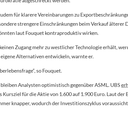
ürokratie abgeschreckt werden.
 zudem für klarere Vereinbarungen zu Exportbeschränkung
sondere strengere Einschränkungen beim Verkauf älterer
nnten laut Fouquet kontraproduktiv wirken.
einen Zugang mehr zu westlicher Technologie erhält, wer
 eigene Alternativen entwickeln, warnte er.
Überlebensfrage“, so Fouquet.
 bleiben Analysten optimistisch gegenüber ASML. UBS
er
Kursziel für die Aktie von 1.600 auf 1.900 Euro. Laut der 
mer knapper, wodurch der Investitionszyklus voraussicht