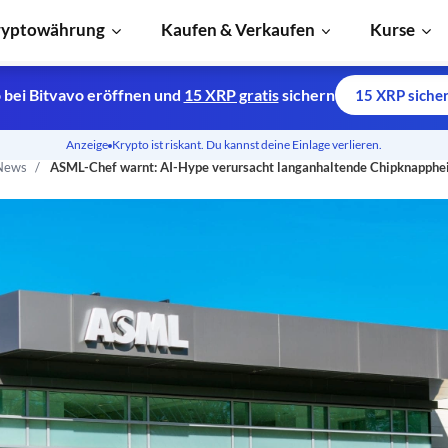
ryptowährung
Kaufen & Verkaufen
Kurse
 bei Bitvavo eröffnen und
15 XRP gratis
sichern
15 XRP siche
Anzeige
Krypto ist riskant. Du kannst deine Einlage verlieren.
News
ASML-Chef warnt: AI-Hype verursacht langanhaltende Chipknapphe