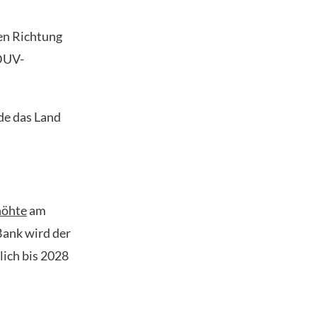
en Richtung
 DUV-
de das Land
höhte
am
Bank wird der
lich bis 2028