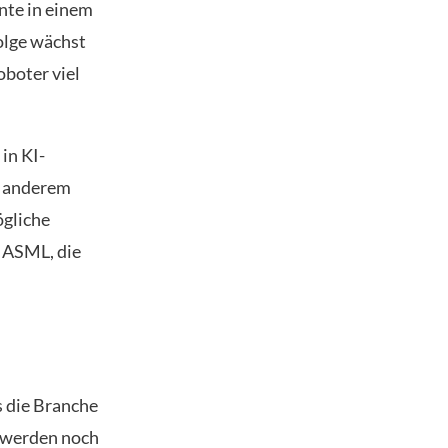
nte in einem
olge wächst
oboter viel
in KI-
r anderem
ögliche
t ASML, die
s die Branche
r werden noch