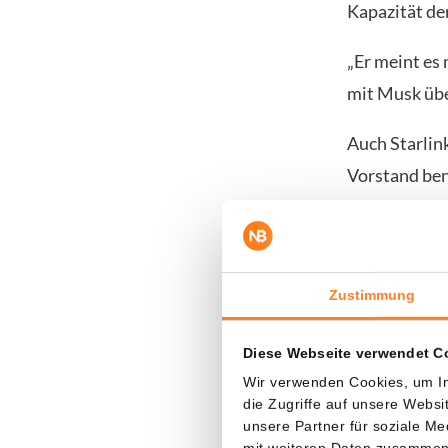
Kapazität der
„Er meint es 
mit Musk übe
Auch Starlin
Vorstand be
und KI-Syste
weiter anheiz
Zustimmung
Neue Gene
Diese Webseite verwendet C
Gleichzeitig
Wir verwenden Cookies, um In
Chipherstelle
die Zugriffe auf unsere Webs
den neuen H
unsere Partner für soziale M
mit weiteren Daten zusammen, 