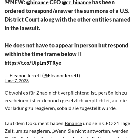
🚨NEW:
CEO
has been
@binance
@cz_binance
ordered to respond/answer the summons of a U.S.
District Court along with the other entities named
in the lawsuit.
He does not have to appear in person but respond
within the time frame below 👇🏼
https://t.co/UipLm9TRye
— Eleanor Terrett (@EleanorTerrett)
June 7, 2023
Obwohl es für Zhao nicht verpflichtend ist, persönlich zu
erscheinen, ist er dennoch gesetzlich verpflichtet, auf die
Vorladung zu reagieren, sobald sie zugestellt wurde.
Laut dem Dokument haben
Binance
und sein CEO 21 Tage
Zeit, um zu reagieren. „Wenn Sie nicht antworten, werden