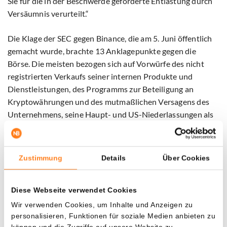
Sie für die in der Beschwerde geforderte Entlastung durch
Versäumnis verurteilt.“
Die Klage der SEC gegen Binance, die am 5. Juni öffentlich
gemacht wurde, brachte 13 Anklagepunkte gegen die
Börse. Die meisten bezogen sich auf Vorwürfe des nicht
registrierten Verkaufs seiner internen Produkte und
Dienstleistungen, des Programms zur Beteiligung an
Kryptowährungen und des mutmaßlichen Versagens des
Unternehmens, seine Haupt- und US-Niederlassungen als
Börsen zu registrieren.
Binance bestreitet die Vorwürfe der SEC. In einer Erklärung,
Zustimmung
Details
Über Cookies
die als Antwort auf die SEC-Aktion gegeben wurde, sagte
das Unternehmen: „Wir sind anders als _“. Dies deutet
darauf hin, dass das Geschäftsmodell nicht mit früheren
Diese Webseite verwendet Cookies
Misserfolgen von Börsen, wie dem Zusammenbruch der
Wir verwenden Cookies, um Inhalte und Anzeigen zu
FTX, vergleichbar war.
personalisieren, Funktionen für soziale Medien anbieten zu
können und die Zugriffe auf unsere Website zu