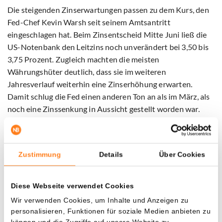
Die steigenden Zinserwartungen passen zu dem Kurs, den
Fed-Chef Kevin Warsh seit seinem Amtsantritt
eingeschlagen hat. Beim Zinsentscheid Mitte Juni ließ die
US-Notenbank den Leitzins noch unverändert bei 3,50 bis
3,75 Prozent. Zugleich machten die meisten
Währungshüter deutlich, dass sie im weiteren
Jahresverlauf weiterhin eine Zinserhöhung erwarten.
Damit schlug die Fed einen anderen Ton an als im März, als
noch eine Zinssenkung in Aussicht gestellt worden war.
Der Kurswechsel hängt mit der wieder gestiegenen
Inflation zusammen. Sie liegt auf dem höchsten Stand seit
Zustimmung
Details
Über Cookies
drei Jahren, unter anderem wegen der höheren
Energiepreise infolge des Konflikts mit Iran. Warsh machte
bei seinem ersten Zinsentscheid unmissverständlich klar,
Diese Webseite verwendet Cookies
dass die Eindämmung der Inflation für die Notenbank
Wir verwenden Cookies, um Inhalte und Anzeigen zu
oberste Priorität hat.
personalisieren, Funktionen für soziale Medien anbieten zu
können und die Zugriffe auf unsere Website zu