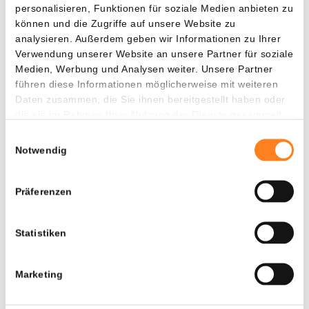
Partnerinhalt
personalisieren, Funktionen für soziale Medien anbieten zu
können und die Zugriffe auf unsere Website zu
Schon deine 15 XRP als Willkommensbonus
analysieren. Außerdem geben wir Informationen zu Ihrer
beansprucht?
Verwendung unserer Website an unsere Partner für soziale
Medien, Werbung und Analysen weiter. Unsere Partner
Bitvavo in Zusammenarbeit mit Newsbit bietet dir aktuell
führen diese Informationen möglicherweise mit weiteren
15 XRP als Geschenk
. Die Aktion ist nur für kurze Zeit
Daten zusammen, die Sie ihnen bereitgestellt haben oder
gültig.
die sie im Rahmen Ihrer Nutzung der Dienste gesammelt
haben.
Einwilligungsauswahl
Eröffne ein Konto und zahle mindestens 30€ ein, um den
Notwendig
Bonus zu erhalten.
👉 Konto eröffnen und 15 XRP gratis erhalten
Präferenzen
Über 1,5 Millionen Nutzer vertrauen bereits auf Bitvavo.
Statistiken
Achtung:
Kryptowährungen sind mit Risiken verbunden. Du
Marketing
kannst deine Einlage ganz oder teilweise verlieren.