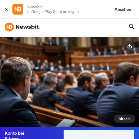
Newsbit
Ansehen
Im Google Play Store anzeigen
Bitcoin
Konto bei
Bitvavo