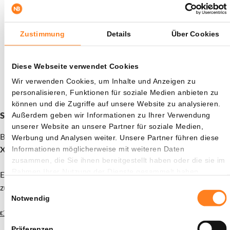
Montagmorgen ab, genau dann, wenn die Märkte öffnen.
Sollte Iran nicht kooperieren, und bisher gibt es keine
Anzeichen dafür, müssen Anleger mit einer erneuten
Zustimmung
Details
Über Cookies
Erschütterung rechnen. Wenn Trump seine Drohungen
wahr macht, eskaliert der Konflikt auf ein Niveau, das die
Diese Webseite verwendet Cookies
Energiemärkte und die Weltwirtschaft noch härter treffen
Wir verwenden Cookies, um Inhalte und Anzeigen zu
wird als bisher.
personalisieren, Funktionen für soziale Medien anbieten zu
können und die Zugriffe auf unsere Website zu analysieren.
Schon deine 15 XRP als Willkommensbonus beansprucht?
Außerdem geben wir Informationen zu Ihrer Verwendung
unserer Website an unsere Partner für soziale Medien,
Bitvavo in Zusammenarbeit mit Newsbit bietet dir aktuell
15
Werbung und Analysen weiter. Unsere Partner führen diese
XRP als Geschenk
. Die Aktion ist nur für kurze Zeit gültig.
Informationen möglicherweise mit weiteren Daten
zusammen, die Sie ihnen bereitgestellt haben oder die sie im
Rahmen Ihrer Nutzung der Dienste gesammelt haben.
Eröffne ein Konto und zahle mindestens 30€ ein, um den Bonus
zu erhalten.
Einwilligungsauswahl
Notwendig
👉 Konto eröffnen und 15 XRP gratis erhalten
Präferenzen