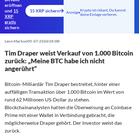
eröffnen
Krypto ist riskant. Du kannst
und
15
15 XRP sichern
Anzeige
deine Einlage verlieren.
XRP
gratis
sichern
Leon Markus
05-07-2026
18:08
Tim Draper weist Verkauf von 1.000 Bitcoin
zurück: „Meine BTC habe ich nicht
angerührt“
Bitcoin-Milliardär Tim Draper bestreitet, hinter einer
auffälligen Transaktion über 1.000 Bitcoin im Wert von
rund 62 Millionen US-Dollar zu stehen.
Blockchainanalysten hatten die Überweisung an Coinbase
Prime mit einer Wallet in Verbindung gebracht, die
möglicherweise Draper gehört. Der Investor weist das
zurück.