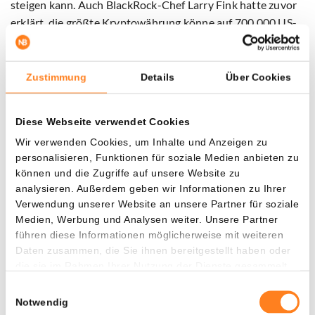
steigen kann. Auch BlackRock-Chef Larry Fink hatte zuvor
erklärt, die größte Kryptowährung könne auf 700.000 US-
Dollar zulegen, wenn institutionelle Anleger in großem Stil
weiter einsteigen.
Zustimmung
Details
Über Cookies
Nicht alle teilen diesen Optimismus. Bitcoin-Kritiker Peter
Schiff hält daran fest, dass die größte Kryptowährung
Diese Webseite verwendet Cookies
keinen intrinsischen Wert habe und am Ende sogar auf null
Wir verwenden Cookies, um Inhalte und Anzeigen zu
fallen könne.
personalisieren, Funktionen für soziale Medien anbieten zu
können und die Zugriffe auf unsere Website zu
Händler auf der Prognoseplattform Polymarket sind
analysieren. Außerdem geben wir Informationen zu Ihrer
vorerst deutlich vorsichtiger. Sie halten einen Bitcoin-Kurs
Verwendung unserer Website an unsere Partner für soziale
zwischen 65.000 und 70.000 US-Dollar im Jahr 2026 für am
Medien, Werbung und Analysen weiter. Unsere Partner
wahrscheinlichsten, wobei derzeit rund 68.000 US-Dollar
führen diese Informationen möglicherweise mit weiteren
als wichtigstes Szenario gelten.
Daten zusammen, die Sie ihnen bereitgestellt haben oder
die sie im Rahmen Ihrer Nutzung der Dienste gesammelt
haben.
Einwilligungsauswahl
Partnerinhalt
Notwendig