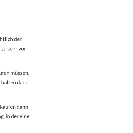
htlich der
zu sehr vor
aufen müssen,
erhalten dann
e kaufen dann
, in der eine