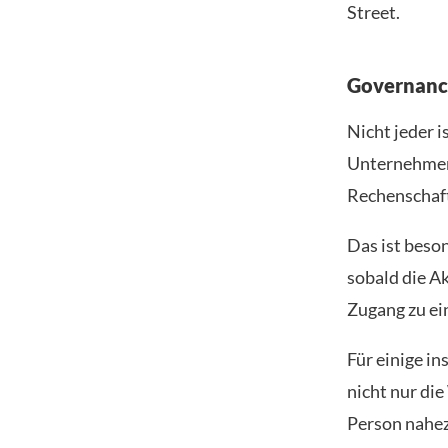
Street.
Governance
Nicht jeder 
Unternehmens
Rechenschaft
Das ist beso
sobald die A
Zugang zu ei
Für einige in
nicht nur di
Person nahez