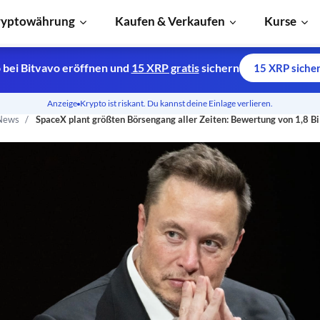
ryptowährung
Kaufen & Verkaufen
Kurse
 bei Bitvavo eröffnen und
15 XRP gratis
sichern
15 XRP siche
Anzeige
Krypto ist riskant. Du kannst deine Einlage verlieren.
News
SpaceX plant größten Börsengang aller Zeiten: Bewertung von 1,8 Bi