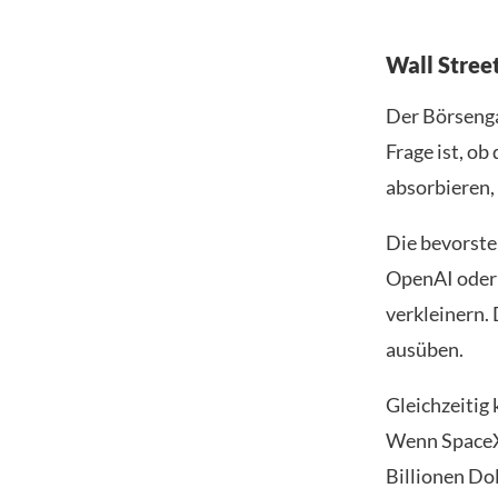
Wall Stree
Der Börsenga
Frage ist, o
absorbieren,
Die bevorste
OpenAI oder 
verkleinern.
ausüben.
Gleichzeitig
Wenn SpaceX 
Billionen Dol