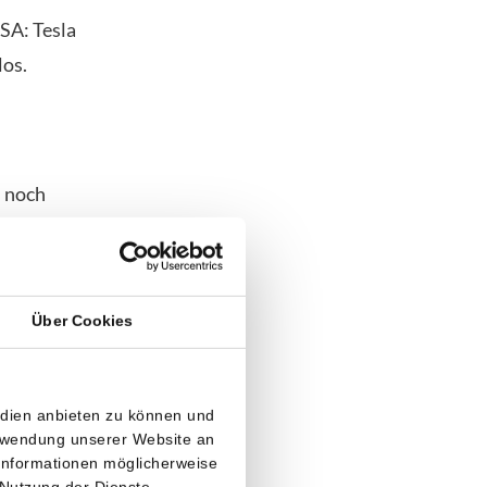
SA: Tesla
los.
n noch
hresumsatzes
unternehmen.
Über Cookies
n ist.
edien anbieten zu können und
enzentren,
erwendung unserer Website an
 Informationen möglicherweise
 Nutzung der Dienste