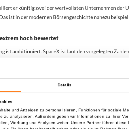
lliert er künftig zwei der wertvollsten Unternehmen der U
Das ist in der modernen Börsengeschichte nahezu beispiel
 extrem hoch bewertet
g ist ambitioniert. SpaceX ist laut den vorgelegten Zahle
 und würde zum IPO-Preis bei etwa dem 92-fachen des Ja
erden.
it über den Bewertungen der meisten großen Technologie
Details
en somit nicht für den aktuellen Gewinn, sondern für eine
ookies
on, in der SpaceX sehr viel mehr als ein Raketenunternehme
halte und Anzeigen zu personalisieren, Funktionen für soziale M
tsvision umfasst Starlink, KI-Infrastruktur, orbitale Rech
ite zu analysieren. Außerdem geben wir Informationen zu Ihrer V
edien, Werbung und Analysen weiter. Unsere Partner führen diese
rgbau und letztlich Passagierflüge zum Mond und Mars.
die Sie ihnen bereitgestellt haben oder die sie im Rahmen Ihrer