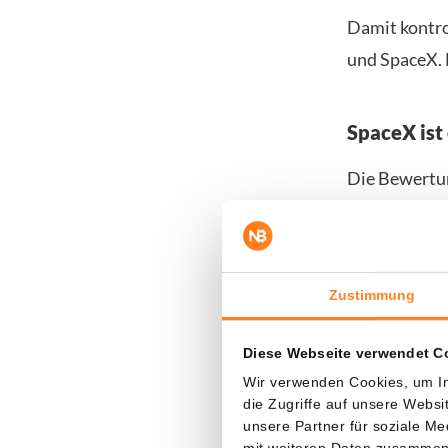
Damit kontro
und SpaceX. 
SpaceX ist
Die Bewertun
verlustreich
gehandelt w
Das liegt we
Zustimmung
Anleger zahl
Diese Webseite verwendet C
Zukunftsvisi
Wir verwenden Cookies, um In
Diese Zukunf
die Zugriffe auf unsere Webs
unsere Partner für soziale M
Asteroidenbe
mit weiteren Daten zusammen, 