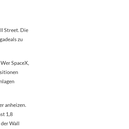
 Street. Die
egadeals zu
. Wer SpaceX,
sitionen
Anlagen
er anheizen.
st 1,8
 der Wall