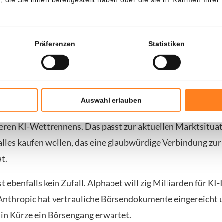
chtigste Markt
Präferenzen
Statistiken
, dass SpaceX KI als potenziell größten Markt nennt. Der E
oll zunächst in den Ausbau der KI-Infrastruktur fließen. 
n in Raketen und der weitere Ausbau von Starlink.
Auswahl erlauben
oniert sich SpaceX nicht nur als Raumfahrtunternehmen, s
teren KI-Wettrennens. Das passt zur aktuellen Marktsituati
 alles kaufen wollen, das eine glaubwürdige Verbindung zur
at.
t ebenfalls kein Zufall. Alphabet will zig Milliarden für KI
nthropic hat vertrauliche Börsendokumente eingereicht 
in Kürze ein Börsengang erwartet.