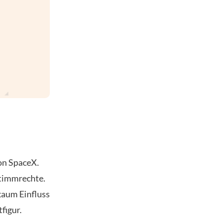
on SpaceX.
Stimmrechte.
kaum Einfluss
figur.