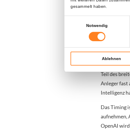
gesammelt haben.
KI wird wi
Einwilligungsauswahl
Notwendig
Auffällig ist
Börsengang s
Investitione
Ablehnen
Damit positi
Teil des brei
Anleger fast
Intelligenz h
Das Timing is
aufnehmen, A
OpenAI wird 