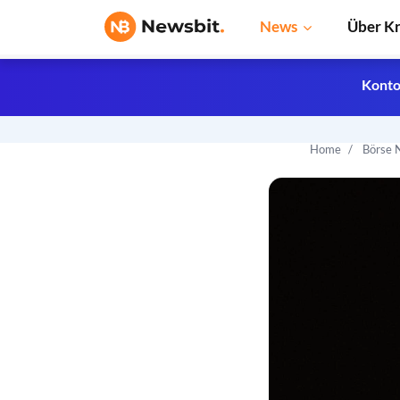
News
Über K
Konto
Home
Börse 