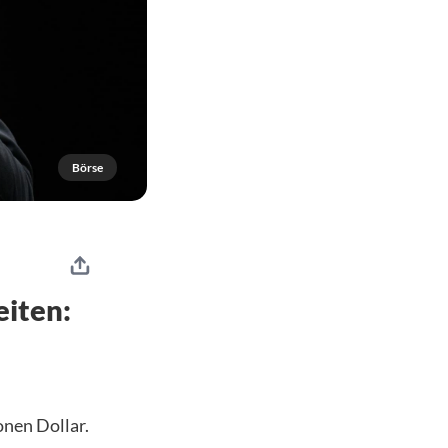
Börse
eiten:
onen Dollar.