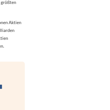
 größten
onen Aktien
lliarden
ktien
en.