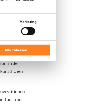
Marketing
rlös aus dem
Danach folgen
Alle zulassen
ondern als
on, in der
 künstlichen
-Investitionen
und auch bei