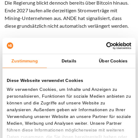
Die Regierung blickt dennoch bereits über Bitcoin hinaus.
Ende 2027 laufen alle derzeitigen Stromverträge mit
Mining-Unternehmen aus. ANDE hat signalisiert, dass
diese grundsätzlich nicht automatisch verlängert werden.
Stattdessen will Paraguay den verfügbaren Strom
zunehmend für Haushalte, Industrie und KI-Rechenzentren
einsetzen. Präsident Santiago Peña hat dazu bereits
Zustimmung
Details
Über Cookies
Gespräche mit Investoren aus Taiwan und den USA geführt.
Nach Einschätzung lokaler Experten ist dieser Wechsel
Diese Webseite verwendet Cookies
allerdings kein Selbstläufer. KI-Rechenzentren stellen
Wir verwenden Cookies, um Inhalte und Anzeigen zu
höhere Anforderungen an Stromversorgung,
personalisieren, Funktionen für soziale Medien anbieten zu
Internetanbindung und Kühlung. In all diesen Bereichen
können und die Zugriffe auf unsere Website zu
hat Paraguay noch Nachholbedarf.
analysieren. Außerdem geben wir Informationen zu Ihrer
Verwendung unserer Website an unsere Partner für soziale
Medien, Werbung und Analysen weiter. Unsere Partner
Vorerst profitiert das Land weiter stark von den
führen diese Informationen möglicherweise mit weiteren
Rekordeinnahmen aus dem Bitcoin-Mining. In den
Daten zusammen, die Sie ihnen bereitgestellt haben oder