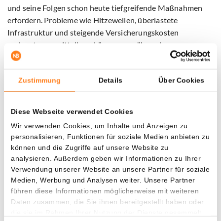
und seine Folgen schon heute tiefgreifende Maßnahmen
erfordern. Probleme wie Hitzewellen, überlastete
Infrastruktur und steigende Versicherungskosten
verlangten unmittelbare Lösungen, während
Weltraumindustrie vorerst eine ferne Zukunftsvision
bleibe.
Zustimmung
Details
Über Cookies
Bezos betont deshalb, dass er auch in Lösungen auf der
Erde investiert. Über seinen Bezos
Earth Fund
stellte er
Diese Webseite verwendet Cookies
bereits 10 Milliarden Dollar für Klima- und
Wir verwenden Cookies, um Inhalte und Anzeigen zu
Naturschutzprojekte bereit.
personalisieren, Funktionen für soziale Medien anbieten zu
können und die Zugriffe auf unsere Website zu
Vorerst bleibt der „Gartenplanet“ vor allem eine
analysieren. Außerdem geben wir Informationen zu Ihrer
ambitionierte Langfristvision. Zugleich zeigt der Plan, wie
Verwendung unserer Website an unsere Partner für soziale
Bezos die Zukunft der Raumfahrt versteht: nicht nur als
Medien, Werbung und Analysen weiter. Unsere Partner
führen diese Informationen möglicherweise mit weiteren
Ziel für Raketen und Touristen, sondern als neuen
Daten zusammen, die Sie ihnen bereitgestellt haben oder
Wirtschaftsraum, in dem eines Tages ein Teil der weltweiten
die sie im Rahmen Ihrer Nutzung der Dienste gesammelt
Industrie angesiedelt werden könnte.