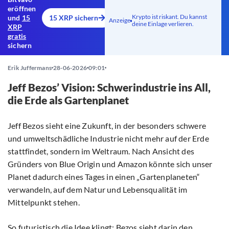
eröffnen
Krypto ist riskant. Du kannst
und
15
15 XRP sichern
Anzeige
deine Einlage verlieren.
XRP
gratis
sichern
Erik Juffermans
28-06-2026
09:01
Jeff Bezos’ Vision: Schwerindustrie ins All,
die Erde als Gartenplanet
Jeff Bezos sieht eine Zukunft, in der besonders schwere
und umweltschädliche Industrie nicht mehr auf der Erde
stattfindet, sondern im Weltraum. Nach Ansicht des
Gründers von Blue Origin und Amazon könnte sich unser
Planet dadurch eines Tages in einen „Gartenplaneten“
verwandeln, auf dem Natur und Lebensqualität im
Mittelpunkt stehen.
So futuristisch die Idee klingt: Bezos sieht darin den