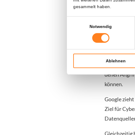
gesammelt haben.
KI verände
Einwilligungsauswahl
Notwendig
Laut Google 
Cyberkrimine
API-Schlüsse
Ablehnen
Dadurch erha
denen Angrif
können.
Google zieht
Ziel für Cybe
Datenquellen
Gleichzeitig 