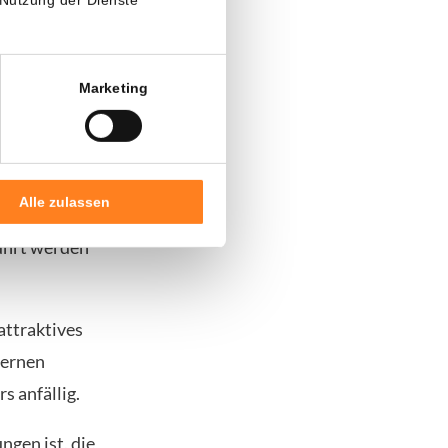
Marketing
chnell zu.
zu teilen,
 zu umgehen.
Alle zulassen
Modellen, mit
führt werden
attraktives
ternen
 anfällig.
ngen ist, die