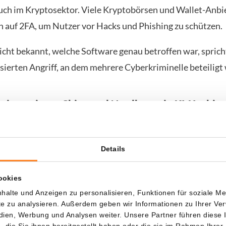
auch im Kryptosektor. Viele Kryptobörsen und Wallet-Anbi
ch auf 2FA, um Nutzer vor Hacks und Phishing zu schützen.
icht bekannt, welche Software genau betroffen war, sprich
sierten Angriff, an dem mehrere Cyberkriminelle beteiligt
e investieren China und Nordkorea in KI-Hackin
ennt Google auch China und Nordkorea als Länder, die lau
großes Interesse an KI-gesteuerten Cyberoperationen ze
Details
us warnt Google, dass mehrere Malware-Gruppen inzwisc
ookies
chadsoftware schwerer erkennbar zu machen. Malware-Fa
halte und Anzeigen zu personalisieren, Funktionen für soziale M
, HONESTCUE und CANFAIL setzen KI ein, um automat
ite zu analysieren. Außerdem geben wir Informationen zu Ihrer V
edien, Werbung und Analysen weiter. Unsere Partner führen diese
odezeilen zu generieren, die Sicherheitssoftware austricks
die Sie ihnen bereitgestellt haben oder die sie im Rahmen Ihrer