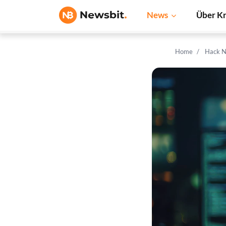
News
Über K
Home
Hack 