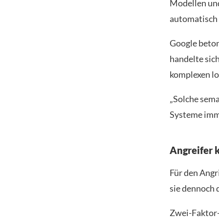
Modellen und
automatisch
Google beton
handelte sic
komplexen log
„Solche sema
Systeme imme
Angreifer
Für den Angr
sie dennoch d
Zwei-Faktor-