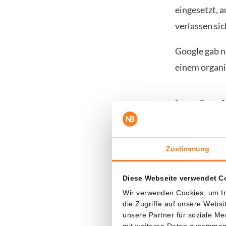
eingesetzt, 
verlassen si
Google gab n
einem organi
Laut Googl
Im Bericht n
Unternehmen 
Zustimmung
Darüber hina
Diese Webseite verwendet C
nutzen, um S
Wir verwenden Cookies, um In
PROMPTFLUX
die Zugriffe auf unsere Webs
unsere Partner für soziale M
zusätzliche C
mit weiteren Daten zusammen, 