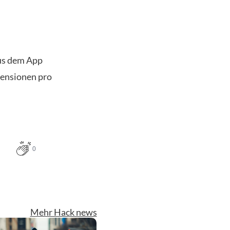
us dem App
zensionen pro
0
Mehr Hack news