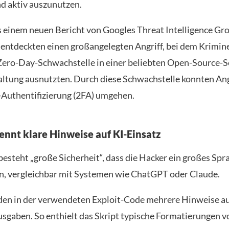
d aktiv auszunutzen.
s einem neuen Bericht von Googles Threat Intelligence Gro
 entdeckten einen großangelegten Angriff, bei dem Krimine
ero-Day-Schwachstelle in einer beliebten Open-Source-S
tung ausnutzten. Durch diese Schwachstelle konnten Ang
Authentifizierung (2FA) umgehen.
ennt klare Hinweise auf KI-Einsatz
besteht „große Sicherheit“, dass die Hacker ein großes Sp
n, vergleichbar mit Systemen wie ChatGPT oder Claude.
den in der verwendeten Exploit-Code mehrere Hinweise au
usgaben. So enthielt das Skript typische Formatierungen v