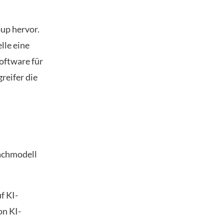
up hervor.
lle eine
oftware für
reifer die
rachmodell
f KI-
on KI-