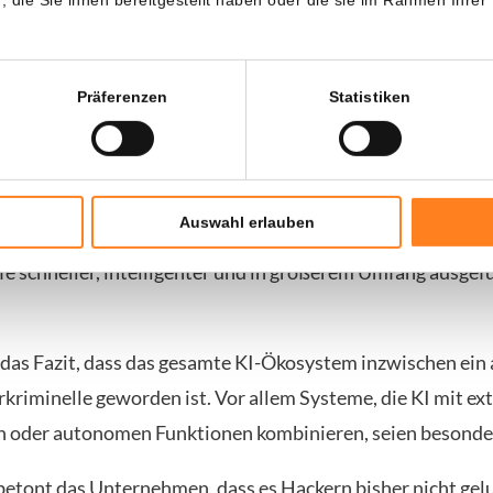
rt Cyberkriminalität grundlegend
Präferenzen
Statistiken
nimmt auch der Missbrauch von Premium-KI-Plattformen s
lle würden automatisierte Systeme nutzen, um KI-Konten 
l zu stehlen und Sicherheitsmaßnahmen von KI-Diensten
Auswahl erlauben
lten Hacker langfristigen Zugang zu leistungsstarken KI-
fe schneller, intelligenter und in größerem Umfang ausge
 das Fazit, dass das gesamte KI-Ökosystem inzwischen ein 
rkriminelle geworden ist. Vor allem Systeme, die KI mit ex
 oder autonomen Funktionen kombinieren, seien besonders
betont das Unternehmen, dass es Hackern bisher nicht gelu