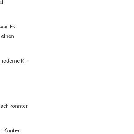
ei
war. Es
 einen
 moderne KI-
nach konnten
ür Konten