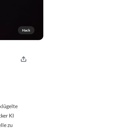
Hack
klügelte
cker KI
lle zu