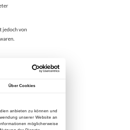
eter
t jedoch von
 waren.
g
t dem
igen.
Über Cookies
hen aktiv KI
milien wie
edien anbieten zu können und
isch
erwendung unserer Website an
 Informationen möglicherweise
en sollen.
 Nutzung der Dienste