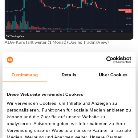
ADA-Kurs fällt weiter (1 Monat) (Quelle: TradingView)
Auch im Cardano-Ökosystem herrscht Unruhe. Hoskinson
stellte
deshalb kürzlich einen neuen Plan zur Reform der
Entscheidungsprozesse im Netzwerk vor, nachdem sich
Zustimmung
Details
Über Cookies
Vertreter und Entwickler zunehmend uneinig gezeigt
hatten.
Diese Webseite verwendet Cookies
Der SecondFi-Hack betraf zwar nicht das Cardano-
Wir verwenden Cookies, um Inhalte und Anzeigen zu
Protokoll selbst, beschädigt aber das Vertrauen in das
personalisieren, Funktionen für soziale Medien anbieten zu
breitere Ökosystem. Angesichts der ohnehin
können und die Zugriffe auf unsere Website zu
pessimistischen Marktstimmung kommt der Vorfall zudem
analysieren. Außerdem geben wir Informationen zu Ihrer
Verwendung unserer Website an unsere Partner für soziale
zu einem besonders ungünstigen Zeitpunkt. Neben
Medien, Werbung und Analysen weiter. Unsere Partner