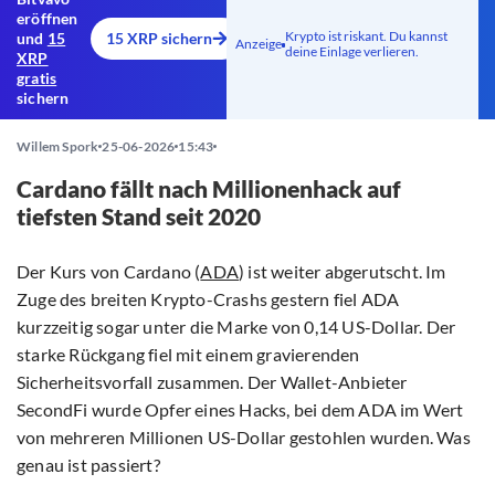
eröffnen
Krypto ist riskant. Du kannst
und
15
15 XRP sichern
Anzeige
deine Einlage verlieren.
XRP
gratis
sichern
Willem Spork
25-06-2026
15:43
Cardano fällt nach Millionenhack auf
tiefsten Stand seit 2020
Der Kurs von Cardano (
ADA
) ist weiter abgerutscht. Im
Zuge des breiten Krypto-Crashs gestern fiel ADA
kurzzeitig sogar unter die Marke von 0,14 US-Dollar. Der
starke Rückgang fiel mit einem gravierenden
Sicherheitsvorfall zusammen. Der Wallet-Anbieter
SecondFi wurde Opfer eines Hacks, bei dem ADA im Wert
von mehreren Millionen US-Dollar gestohlen wurden. Was
genau ist passiert?