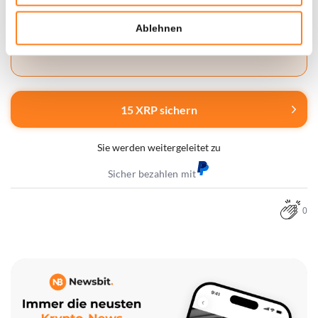
Ablehnen
Achtung:
Kryptowährungen sind mit Risiken verbunden. Du
kannst deine Einlage ganz oder teilweise verlieren.
15 XRP sichern
Sie werden weitergeleitet zu
Sicher bezahlen mit
0