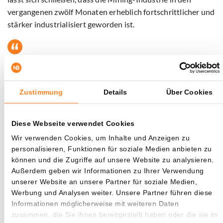
vergangenen zwölf Monaten erheblich fortschrittlicher und
stärker industrialisiert geworden ist.
Exactly 1 month ago: Global
Mining
#Bitcoin
Hashrate was
Zustimmung
Details
Über Cookies
1,200,000,000,000,000,000,000x per second ⚡
pic.twitter.com/SVdntGTEtZ
Diese Webseite verwendet Cookies
— Crypto Anna (@CryptoAnna0)
Wir verwenden Cookies, um Inhalte und Anzeigen zu
November 26, 2025
personalisieren, Funktionen für soziale Medien anbieten zu
können und die Zugriffe auf unsere Website zu analysieren.
Auffällig ist jedoch, dass trotz dieses Anstiegs der
Außerdem geben wir Informationen zu Ihrer Verwendung
tatsächliche
Output
sinkt. Kurz gesagt: Der Ertrag pro
unserer Website an unsere Partner für soziale Medien,
Einheit Rechenleistung geht aufgrund der explodierenden
Werbung und Analysen weiter. Unsere Partner führen diese
Konkurrenz zurück. In den vergangenen 12 Monaten
Informationen möglicherweise mit weiteren Daten
wurden rund 155.000 BTC neu gemined. In den 12
zusammen, die Sie ihnen bereitgestellt haben oder die sie im
Monaten davor waren es noch 245.000 BTC – ein Rückgang