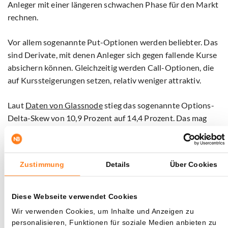
Anleger mit einer längeren schwachen Phase für den Markt
rechnen.
Vor allem sogenannte Put-Optionen werden beliebter. Das
sind Derivate, mit denen Anleger sich gegen fallende Kurse
absichern können. Gleichzeitig werden Call-Optionen, die
auf Kurssteigerungen setzen, relativ weniger attraktiv.
Laut
Daten von Glassnode
stieg das sogenannte Options-
Delta-Skew von 10,9 Prozent auf 14,4 Prozent. Das mag
wie eine kleine Bewegung erscheinen, gilt in der
Optionswelt jedoch als klare Verschiebung in Richtung
Angst und Vorsicht.
Zustimmung
Details
Über Cookies
„Dieser Anstieg zeigt, dass Anleger größere Abwärtsrisiken
für Bitcoin sehen“, so die Analysten von Glassnode.
Diese Webseite verwendet Cookies
Wir verwenden Cookies, um Inhalte und Anzeigen zu
Wenn professionelle Händler bereit sind, extra für Schutz
personalisieren, Funktionen für soziale Medien anbieten zu