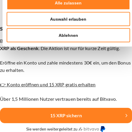
mögliches nächstes Gebiet, wo Käufer wieder einsteigen
Alle zulassen
könnten.
Auswahl erlauben
Schon deine 15 XRP als Willkommensbonus beansprucht?
Ablehnen
Bitvavo in Zusammenarbeit mit Newsbit bietet dir aktuell
15
XRP als Geschenk
. Die Aktion ist nur für kurze Zeit gültig.
Eröffne ein Konto und zahle mindestens 30€ ein, um den Bonus
zu erhalten.
👉 Konto eröffnen und 15 XRP gratis erhalten
Über 1,5 Millionen Nutzer vertrauen bereits auf Bitvavo.
15 XRP sichern
Sie werden weitergeleitet zu