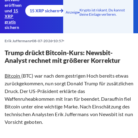
eröffnen
Krypto ist riskant. Du kannst
und
15
15 XRP sichern
Anzeige
deine Einlage verlieren.
XRP
gratis
sichern
Erik Juffermans
08-07-2026
10:57
Trump drückt Bitcoin-Kurs: Newsbit-
Analyst rechnet mit größerer Korrektur
Bitcoin
(BTC) war nach dem gestrigen Hoch bereits etwas
zurückgekommen, nun sorgt Donald Trump für zusätzlichen
Druck. Der US-Präsident erklärte das
Waffenruheabkommen mit Iran für beendet. Daraufhin fiel
Bitcoin unter eine wichtige Marke. Nach Einschätzung des
technischen Analysten Erik Juffermans von Newsbit ist nun
Vorsicht geboten.