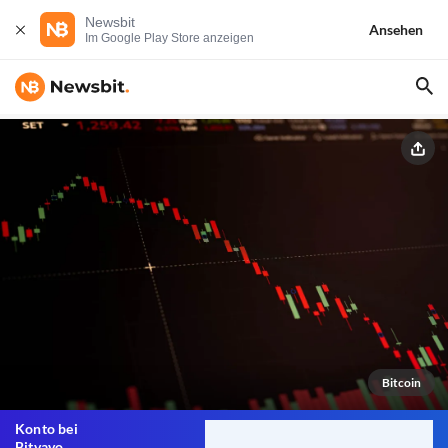
Newsbit
Ansehen
Im Google Play Store anzeigen
Bitcoin
Konto bei
Bitvavo