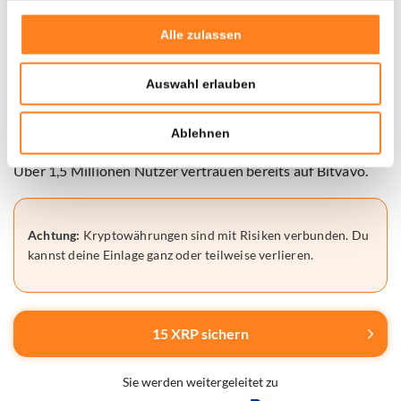
gültig.
Alle zulassen
Eröffne ein Konto und zahle mindestens 30€ ein, um den
Bonus zu erhalten.
Auswahl erlauben
👉 Konto eröffnen und 15 XRP gratis erhalten
Ablehnen
Über 1,5 Millionen Nutzer vertrauen bereits auf Bitvavo.
Achtung:
Kryptowährungen sind mit Risiken verbunden. Du
kannst deine Einlage ganz oder teilweise verlieren.
15 XRP sichern
Sie werden weitergeleitet zu