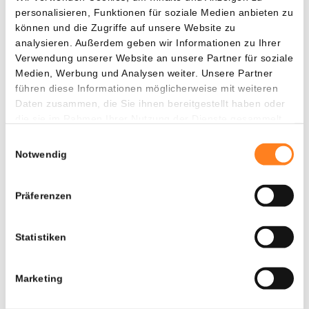
personalisieren, Funktionen für soziale Medien anbieten zu
können und die Zugriffe auf unsere Website zu
analysieren. Außerdem geben wir Informationen zu Ihrer
Verwendung unserer Website an unsere Partner für soziale
Die Bitcoin-Dominanz behauptet sich (Wochenchart). – Quelle:
TradingView
Medien, Werbung und Analysen weiter. Unsere Partner
führen diese Informationen möglicherweise mit weiteren
Nun erholt sich der BTC-Anteil wieder leicht, und die Marke
Daten zusammen, die Sie ihnen bereitgestellt haben oder
von 58,5 Prozent erweist sich bislang als starke
die sie im Rahmen Ihrer Nutzung der Dienste gesammelt
Unterstützung. In den kommenden Wochen könnte BTC
haben.
Einwilligungsauswahl
daher wieder etwas besser abschneiden als der übrige
Notwendig
Markt.
Präferenzen
Partnerinhalt
Statistiken
Schon deine 15 XRP als Willkommensbonus
beansprucht?
Marketing
Bitvavo in Zusammenarbeit mit Newsbit bietet dir aktuell
15 XRP als Geschenk
. Die Aktion ist nur für kurze Zeit