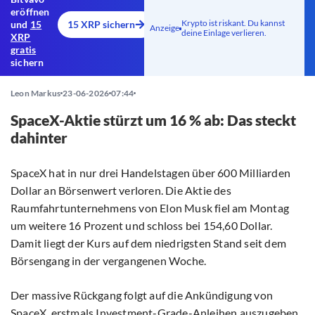
eröffnen
Krypto ist riskant. Du kannst
und
15
15 XRP sichern
Anzeige
deine Einlage verlieren.
XRP
gratis
sichern
Leon Markus
23-06-2026
07:44
SpaceX-Aktie stürzt um 16 % ab: Das steckt
dahinter
SpaceX hat in nur drei Handelstagen über 600 Milliarden
Dollar an Börsenwert verloren. Die Aktie des
Raumfahrtunternehmens von Elon Musk fiel am Montag
um weitere 16 Prozent und schloss bei 154,60 Dollar.
Damit liegt der Kurs auf dem niedrigsten Stand seit dem
Börsengang in der vergangenen Woche.
Der massive Rückgang folgt auf die Ankündigung von
SpaceX, erstmals Investment-Grade-Anleihen auszugeben.