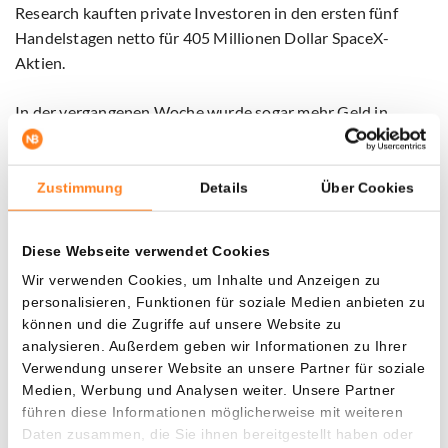
Research kauften private Investoren in den ersten fünf
Handelstagen netto für 405 Millionen Dollar SpaceX-
Aktien.
In der vergangenen Woche wurde sogar mehr Geld in
SpaceX investiert als in alle Aktien der Magnificent Seven
zusammen.
Zustimmung
Details
Über Cookies
Analysten warnen vor hoher Bewertung
Diese Webseite verwendet Cookies
Inzwischen werden auch Analysten kritischer gegenüber
Wir verwenden Cookies, um Inhalte und Anzeigen zu
der Bewertung des Unternehmens.
personalisieren, Funktionen für soziale Medien anbieten zu
können und die Zugriffe auf unsere Website zu
KeyBanc Capital Markets begann am Montag mit der
analysieren. Außerdem geben wir Informationen zu Ihrer
Beobachtung der Aktie und sprach sofort eine neutrale
Verwendung unserer Website an unsere Partner für soziale
Medien, Werbung und Analysen weiter. Unsere Partner
Empfehlung aus. Laut der Bank bleibt SpaceX der
führen diese Informationen möglicherweise mit weiteren
dominierende Akteur in Raumfahrt- und
Daten zusammen, die Sie ihnen bereitgestellt haben oder
Satellitentechnologie, jedoch scheine ein Großteil des