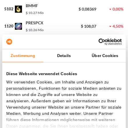
BMMF
5102
$ 0,08369
0,00%
$ 10.27 Mio
PRESPCX
1120
$ 108,07
4,50%
$ 10.26 Mio
KISHU
1132
$ 0,0₉1,05
3,00%
$ 10.21 Mio
Zustimmung
Details
Über Cookies
ZRC
2070
$ 0,00102
1,70%
$ 10.20 Mio
Diese Webseite verwendet Cookies
DGLD
1133
$ 4.223,04
0,70%
$ 10.19 Mio
Wir verwenden Cookies, um Inhalte und Anzeigen zu
personalisieren, Funktionen für soziale Medien anbieten zu
MNDE
können und die Zugriffe auf unsere Website zu
1134
$ 0,01860
6,50%
$ 10.17 Mio
analysieren. Außerdem geben wir Informationen zu Ihrer
Verwendung unserer Website an unsere Partner für soziale
KLED
1135
$ 0,01015
0,30%
Medien, Werbung und Analysen weiter. Unsere Partner
$ 10.15 Mio
führen diese Informationen möglicherweise mit weiteren
GOOGLB
Daten zusammen, die Sie ihnen bereitgestellt haben oder