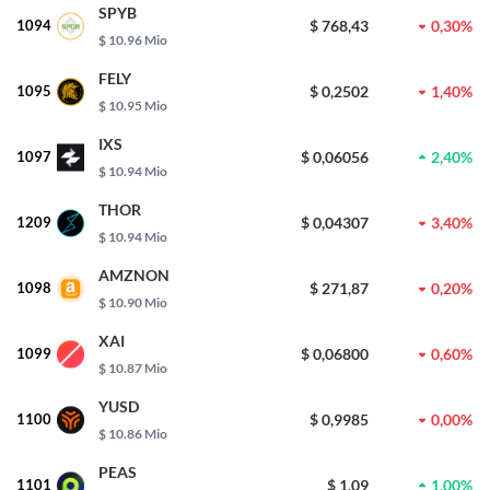
SPYB
1094
$ 768,43
0,30%
$ 10.96 Mio
FELY
1095
$ 0,2502
1,40%
$ 10.95 Mio
IXS
1097
$ 0,06056
2,40%
$ 10.94 Mio
THOR
1209
$ 0,04307
3,40%
$ 10.94 Mio
AMZNON
1098
$ 271,87
0,20%
$ 10.90 Mio
XAI
1099
$ 0,06800
0,60%
$ 10.87 Mio
YUSD
1100
$ 0,9985
0,00%
$ 10.86 Mio
PEAS
1101
$ 1,09
1,00%