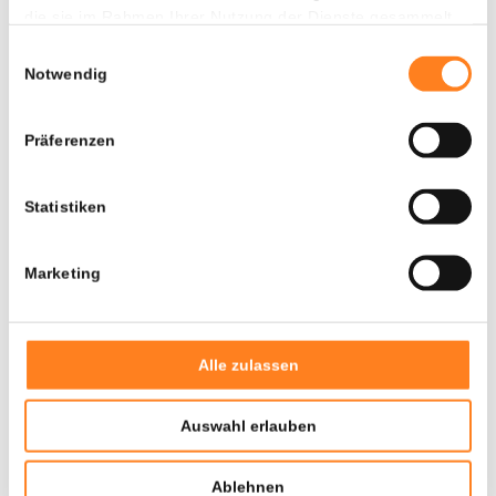
1137
$ 358,11
1,60%
die sie im Rahmen Ihrer Nutzung der Dienste gesammelt
$ 10.09 Mio
haben.
Einwilligungsauswahl
VFX
1136
$ 1,02
0,80%
Notwendig
$ 10.09 Mio
VUSD
1966
$ 3,84
2,00%
Präferenzen
$ 10.08 Mio
ALI
1141
$ 0,001071
5,00%
Statistiken
$ 10.05 Mio
TLOS
1143
$ 0,02225
0,90%
Marketing
$ 10.04 Mio
DOOD
1140
$ 0,001287
3,60%
$ 10.04 Mio
Alle zulassen
GRIFFAIN
1142
$ 0,01004
13,60%
$ 10.04 Mio
Auswahl erlauben
EUSD
1144
$ 0,9993
0,20%
$ 10.03 Mio
Ablehnen