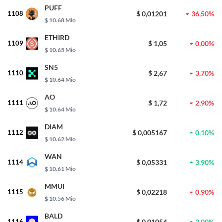
PUFF
1108
$ 0,01201
36,50%
$ 10.68 Mio
ETHIRD
1109
$ 1,05
0,00%
$ 10.65 Mio
SN5
1110
$ 2,67
3,70%
$ 10.64 Mio
AO
1111
$ 1,72
2,90%
$ 10.64 Mio
DIAM
1112
$ 0,005167
0,10%
$ 10.62 Mio
WAN
1114
$ 0,05331
3,90%
$ 10.61 Mio
MMUI
1115
$ 0,02218
0,90%
$ 10.56 Mio
BALD
1116
$ 0,01054
2,00%