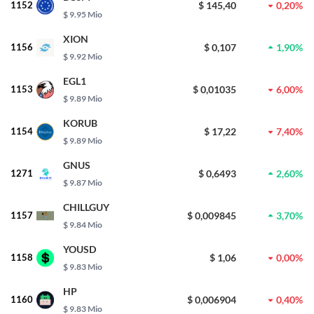
1152
$ 145,40
0,20%
$ 9.95 Mio
XION
1156
$ 0,107
1,90%
$ 9.92 Mio
EGL1
1153
$ 0,01035
6,00%
$ 9.89 Mio
KORUB
1154
$ 17,22
7,40%
$ 9.89 Mio
GNUS
1271
$ 0,6493
2,60%
$ 9.87 Mio
CHILLGUY
1157
$ 0,009845
3,70%
$ 9.84 Mio
YOUSD
1158
$ 1,06
0,00%
$ 9.83 Mio
HP
1160
$ 0,006904
0,40%
$ 9.83 Mio