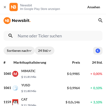
Newsbit
Ansehen
Im Google Play Store anzeigen
Sortieren nach
24 Std.
€
#
Marktkapitalisierung
Preis
24 Std.
MIMATIC
1060
$ 0,9985
0,00%
$ 11.81 Mio
YUSD
1061
$ 0,9964
0,10%
$ 11.80 Mio
CAT
1159
$ 0,0₅146
3,10%
$ 11.78 Mio