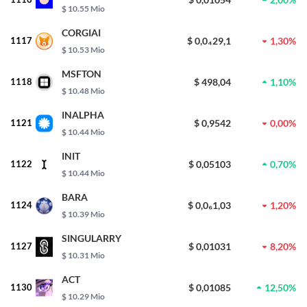
$ 10.55 Mio
CORGIAI
1117
$ 0,0₄29,1
1,30%
$ 10.53 Mio
MSFTON
1118
$ 498,04
1,10%
$ 10.48 Mio
INALPHA
1121
$ 0,9542
0,00%
$ 10.44 Mio
INIT
1122
$ 0,05103
0,70%
$ 10.44 Mio
BARA
1124
$ 0,0₆1,03
1,20%
$ 10.39 Mio
SINGULARRY
1127
$ 0,01031
8,20%
$ 10.31 Mio
ACT
1130
$ 0,01085
12,50%
$ 10.29 Mio