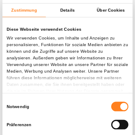
von Ripple. Ein solcher Schritt würde wahrscheinlich den
Zustimmung
Details
Über Cookies
Preis des
XRP-Tokens
weiter erhöhen.
Diese Webseite verwendet Cookies
Kostenlose 10 Euro in Krypto
Wir verwenden Cookies, um Inhalte und Anzeigen zu
personalisieren, Funktionen für soziale Medien anbieten zu
Interessieren Sie sich für eine Investition in XRP oder eine
können und die Zugriffe auf unsere Website zu
andere Kryptowährung? Newsbit hat ein spezielles
analysieren. Außerdem geben wir Informationen zu Ihrer
Angebot mit Bitvavo. Melden Sie sich über den
Verwendung unserer Website an unsere Partner für soziale
untenstehenden Button an und erhalten Sie 10 Euro gratis
Medien, Werbung und Analysen weiter. Unsere Partner
und zahlen Sie für die ersten 10.000 Euro keine
führen diese Informationen möglicherweise mit weiteren
Handelsgebühren.
Daten zusammen, die Sie ihnen bereitgestellt haben oder
die sie im Rahmen Ihrer Nutzung der Dienste gesammelt
haben.
Einwilligungsauswahl
Jetzt 10 € sichern
Notwendig
Sie werden weitergeleitet zu
Präferenzen
0