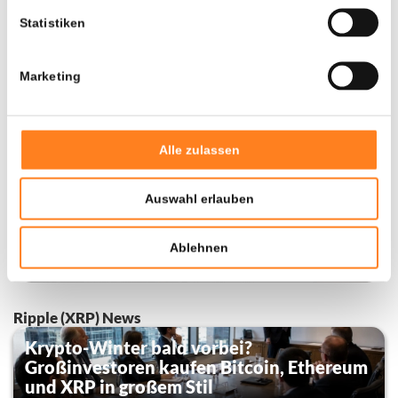
Statistiken
Marketing
Alle zulassen
Auswahl erlauben
Ablehnen
Ripple (XRP) News
Krypto-Winter bald vorbei?
Großinvestoren kaufen Bitcoin, Ethereum
und XRP in großem Stil