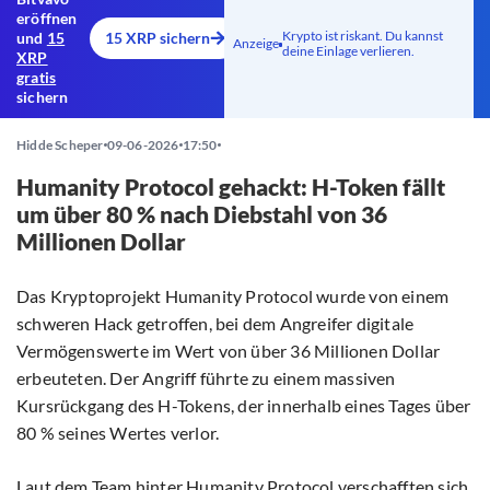
eröffnen
Krypto ist riskant. Du kannst
und
15
15 XRP sichern
Anzeige
deine Einlage verlieren.
XRP
gratis
sichern
Hidde Scheper
09-06-2026
17:50
Humanity Protocol gehackt: H-Token fällt
um über 80 % nach Diebstahl von 36
Millionen Dollar
Das Kryptoprojekt Humanity Protocol wurde von einem
schweren Hack getroffen, bei dem Angreifer digitale
Vermögenswerte im Wert von über 36 Millionen Dollar
erbeuteten. Der Angriff führte zu einem massiven
Kursrückgang des H-Tokens, der innerhalb eines Tages über
80 % seines Wertes verlor.
Laut dem Team hinter Humanity Protocol
verschafften
sich