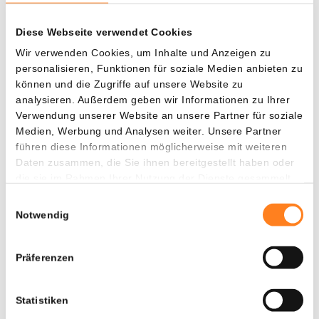
Millionen H-Tokens freigegeben. Das entspricht rund 9,4 %
des derzeit ausgegebenen Angebots. Nach dem Kurs vor
Diese Webseite verwendet Cookies
dem Hack hätte diese Freigabe einen Wert von etwa 33
Wir verwenden Cookies, um Inhalte und Anzeigen zu
Millionen Dollar dargestellt.
personalisieren, Funktionen für soziale Medien anbieten zu
können und die Zugriffe auf unsere Website zu
Investoren befürchten, dass diese zusätzlichen Tokens für
analysieren. Außerdem geben wir Informationen zu Ihrer
weiteren Verkaufsdruck sorgen könnten, während das
Verwendung unserer Website an unsere Partner für soziale
Vertrauen in das Projekt bereits belastet ist.
Medien, Werbung und Analysen weiter. Unsere Partner
führen diese Informationen möglicherweise mit weiteren
Daten zusammen, die Sie ihnen bereitgestellt haben oder
Spekulation über Rolle eines Market Makers
die sie im Rahmen Ihrer Nutzung der Dienste gesammelt
haben.
Einwilligungsauswahl
Der Hack sorgte auch für Diskussionen innerhalb der
Notwendig
Kryptogemeinschaft. Der Blockchain-Analyst ZachXBT
schlug zunächst vor, dass das Ereignis möglicherweise mit
Präferenzen
verdächtigen Aktivitäten eines Market Makers in
Verbindung steht.
Statistiken
Nach weiterer Untersuchung zog er diese Schlussfolgerung