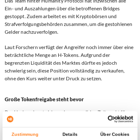
Das Team hinter Humanity Protocol hat inzwischen alle
Ein- und Auszahlungen über die betroffenen Bridges
gestoppt. Zudem arbeitet es mit Kryptobörsen und
Strafverfolgungsbehörden zusammen, um die gestohlenen
Gelder nachzuverfolgen.
Laut Forschern verfügt der Angreifer noch immer über eine
beträchtliche Menge an H-Tokens. Aufgrund der
begrenzten Liquidität des Marktes dürfte es jedoch
schwierig sein, diese Position vollständig zu verkaufen,
ohne den Kurs weiter unter Druck zu setzen.
Große Tokenfreigabe steht bevor
Der Hack ereignet sich zu einem sensiblen Zeitpunkt für
das Projekt. Am 25. Juni steht eine große Tokenfreigabe an.
Zustimmung
Details
Über Cookies
Laut Daten von Tokenomist werden dann etwa 266,5