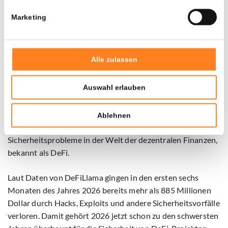
jedoch zurück.
Marketing
Laut
ZachXBT scheinen die verdächtigen Market Maker-
Transaktionen und die Kompromittierung des privaten
Schlüssels zwei getrennte Ereignisse zu sein, die
Alle zulassen
wahrscheinlich nicht miteinander verbunden sind.
Auswahl erlauben
Erneuter schwerer Schlag für DeFi
Ablehnen
Der Angriff auf Humanity Protocol unterstreicht erneut die
Sicherheitsprobleme in der Welt der dezentralen Finanzen,
bekannt als DeFi.
Laut Daten von DeFiLlama gingen in den ersten sechs
Monaten des Jahres 2026 bereits mehr als 885 Millionen
Dollar durch Hacks, Exploits und andere Sicherheitsvorfälle
verloren. Damit gehört 2026 jetzt schon zu den schwersten