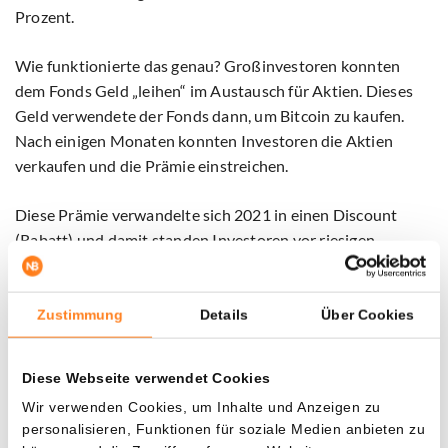
Prozent.
Wie funktionierte das genau? Großinvestoren konnten
dem Fonds Geld „leihen“ im Austausch für Aktien. Dieses
Geld verwendete der Fonds dann, um Bitcoin zu kaufen.
Nach einigen Monaten konnten Investoren die Aktien
verkaufen und die Prämie einstreichen.
Diese Prämie verwandelte sich 2021 in einen Discount
(Rabatt) und damit standen Investoren vor riesigen
Verlusten. Nachdem Grayscale von der amerikanischen
Finanzaufsicht die Erlaubnis erhielt, den Fonds in einen ETF
umzuwandeln, verschwand dieser Rabatt.
Zustimmung
Details
Über Cookies
Dadurch konnten Investoren zum ersten Mal „ohne
Diese Webseite verwendet Cookies
Verlust“ aus dem Fonds aussteigen, und das haben sie
Wir verwenden Cookies, um Inhalte und Anzeigen zu
massenhaft getan, was einen enormen Druck auf den
personalisieren, Funktionen für soziale Medien anbieten zu
Bitcoin-Kurs ausübte.