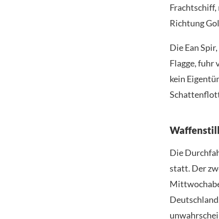
Frachtschiff,
Richtung Go
Die Ean Spir
Flagge, fuhr
kein Eigentüm
Schattenflot
Waffenstil
Die Durchfah
statt. Der z
Mittwochaben
Deutschland.
unwahrschein