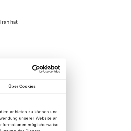
Iran hat
te Iran die
ge. Am
eigerten,
Über Cookies
ranische
edien anbieten zu können und
iffe und ein
erwendung unserer Website an
 Informationen möglicherweise
g den
 Nutzung der Dienste