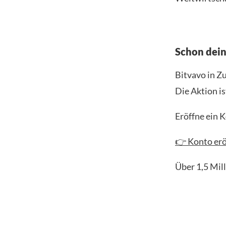
Schon dei
Bitvavo in Z
Die Aktion is
Eröffne ein 
👉 Konto erö
Über 1,5 Mil