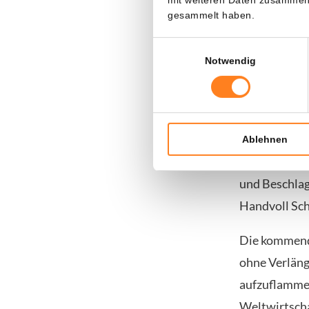
Persischen G
gesammelt haben.
Iran verbund
Einwilligungsauswahl
Doch von nor
Notwendig
800 Schiff
Das Bild blei
Ablehnen
Reeder wagen
und Beschlag
Handvoll Sch
Die kommend
ohne Verläng
aufzuflammen.
Weltwirtscha