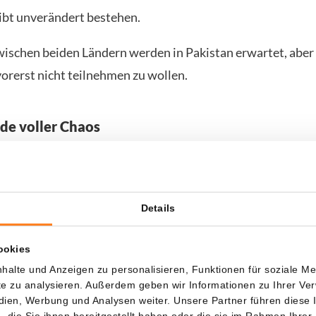
ibt unverändert bestehen.
ischen beiden Ländern werden in Pakistan erwartet, aber 
 vorerst nicht teilnehmen zu wollen.
e voller Chaos
ing eine turbulente Entwicklung voraus. Am Freitag erklär
offen. Der Ölpreis stürzte ab und Schiffe eilten zur Passa
Teheran die Entscheidung zurück, nachdem die USA sich w
Details
e aufzuheben. Am Sonntag beschlagnahmten die USA das i
ookies
halte und Anzeigen zu personalisieren, Funktionen für soziale M
fften es einige Schiffe durchzukommen. Drei Containersch
ite zu analysieren. Außerdem geben wir Informationen zu Ihrer V
edien, Werbung und Analysen weiter. Unsere Partner führen diese
hiff der Mediterranean Shipping Co. verließen am Samsta
die Sie ihnen bereitgestellt haben oder die sie im Rahmen Ihrer