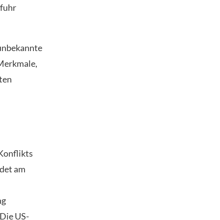
 fuhr
 unbekannte
 Merkmale,
nten
Konflikts
ndet am
ng
 Die US-