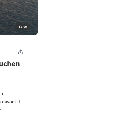
Börse
suchen
 am
s davon ist
r