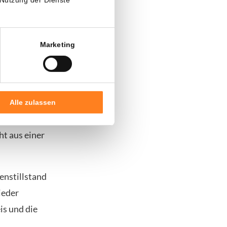
en zwei mit
 Straße.
Marketing
lockiert.
Alle zulassen
den bestehen
t aus einer
nstillstand
ieder
is und die