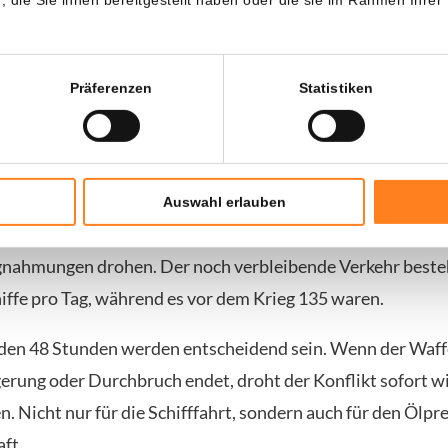
olf entlang der omanischen Küste. Am Montag durchquert
ene LPG-Tanker und zwei Öltanker in beide Richtungen die
malem Verkehr kann keine Rede sein.
Präferenzen
Statistiken
e warten auf Klarheit
bt unverändert. Rund 800 Schiffe sind im Persischen Golf b
Auswahl erlauben
 es nicht, ihre Flotte zu entsenden, solange beide Blocka
nahmungen drohen. Der noch verbleibende Verkehr besteh
iffe pro Tag, während es vor dem Krieg 135 waren.
en 48 Stunden werden entscheidend sein. Wenn der Waffe
erung oder Durchbruch endet, droht der Konflikt sofort w
 Nicht nur für die Schifffahrt, sondern auch für den Ölpre
ft.