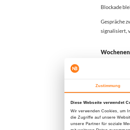
Blockade ble
Gespräche zw
signalisiert,
Wochenend
Dem Ganzen g
Meerenge für 
Samstag zog 
Zustimmung
ihre Blockad
Frachtschiff.
Diese Webseite verwendet C
Wir verwenden Cookies, um In
Dennoch scha
die Zugriffe auf unsere Webs
unsere Partner für soziale M
Kreuzfahrtsc
mit weiteren Daten zusammen, 