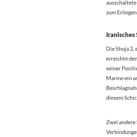
ausschaltete
zum Erliegen
Iranisches
Die Shoja 2, 
erreichte de
seiner Posit
Marine ein an
Beschlagnahm
diesem Schic
Zwei andere 
Verbindungen