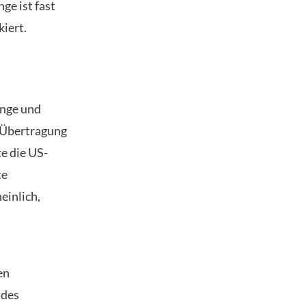
ge ist fast
iert.
enge und
e Übertragung
e die US-
te
einlich,
en
ndes