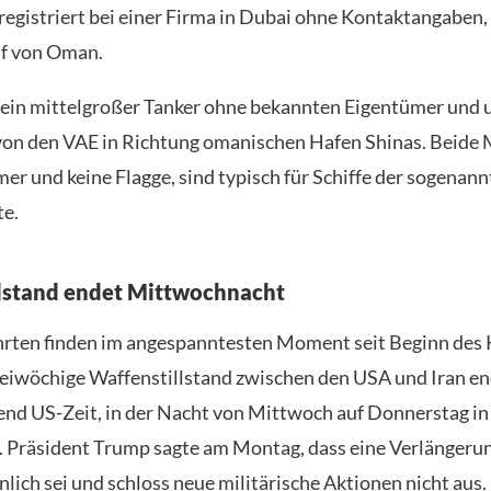
 registriert bei einer Firma in Dubai ohne Kontaktangaben,
lf von Oman.
, ein mittelgroßer Tanker ohne bekannten Eigentümer und
 von den VAE in Richtung omanischen Hafen Shinas. Beide
er und keine Flagge, sind typisch für Schiffe der sogenan
te.
lstand endet Mittwochnacht
rten finden im angespanntesten Moment seit Beginn des 
weiwöchige Waffenstillstand zwischen den USA und Iran e
d US-Zeit, in der Nacht von Mittwoch auf Donnerstag in
 Präsident Trump sagte am Montag, dass eine Verlängeru
lich sei und schloss neue militärische Aktionen nicht aus.