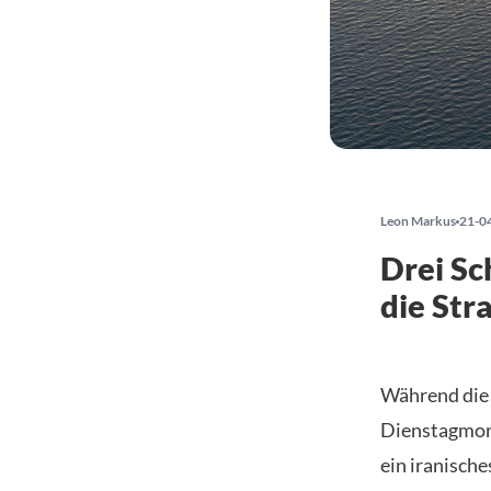
Leon Markus
21-0
Drei Sc
die Str
Während die 
Dienstagmorg
ein iranisch