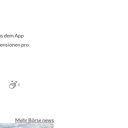
us dem App
zensionen pro
0
Mehr Börse news